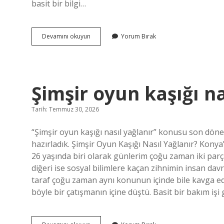
basit bir bilgi…
335
Devamını okuyun
Yorum Bırak
hesap
kodu
hangi
hesaba
aittir
Şimşir oyun kaşığı na
?
Tarih: Temmuz 30, 2026
“Şimşir oyun kaşığı nasıl yağlanır” konusu son dönemd
hazırladık. Şimşir Oyun Kaşığı Nasıl Yağlanır? Kon
26 yaşında biri olarak günlerim çoğu zaman iki parça
diğeri ise sosyal bilimlere kaçan zihnimin insan davran
taraf çoğu zaman aynı konunun içinde bile kavga ede
böyle bir çatışmanın içine düştü. Basit bir bakım