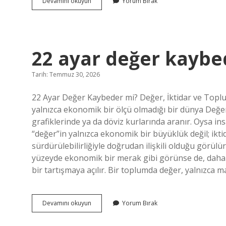
Şimşir
Devamını okuyun
Yorum Bırak
oyun
kaşığı
nasıl
yağlanır
?
22 ayar değer kaybe
Tarih: Temmuz 30, 2026
22 Ayar Değer Kaybeder mi? Değer, İktidar ve Topl
yalnızca ekonomik bir ölçü olmadığı bir dünya Değer
grafiklerinde ya da döviz kurlarında aranır. Oysa in
“değer”in yalnızca ekonomik bir büyüklük değil; ikti
sürdürülebilirliğiyle doğrudan ilişkili olduğu görül
yüzeyde ekonomik bir merak gibi görünse de, daha de
bir tartışmaya açılır. Bir toplumda değer, yalnızca 
22
Devamını okuyun
Yorum Bırak
ayar
değer