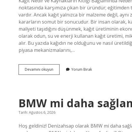
Kağıt Nedir ve Kaynakların Kıtlığı Bağlamında Nede
Yazılar
noktasında karşımıza çıkan bir üründür; eğitimden t
vardır. Ancak kağıt yalnızca bir malzeme değil, ayn
kararların somut bir sonucudur. Bir insan olarak, ka
maliyeti taşıdığını düşünmek, kağıt üretiminin eko
olarak odun, su ve enerji kullanan kağıt üretimi, 
alır. Bu yazıda kağıdın ne olduğunu ve nasıl üretild
piyasa mekanizmalarını,…
Kağıt
Devamını okuyun
Yorum Bırak
Nedir
Nasıl
Yapılır
?
BMW mi daha sağlam
Tarih: Ağustos 6, 2026
Hoş geldiniz! Denizahsap olarak BMW mi daha sağlam, 