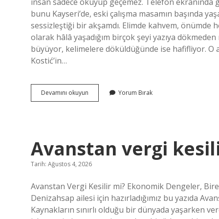
insan sadece okuyup geçemez. Telefon ekranında g
bunu Kayseri’de, eski çalışma masamın başında yaşadı
sessizleştiği bir akşamdı. Elimde kahvem, önümde h
olarak hâlâ yaşadığım birçok şeyi yazıya dökmeden
büyüyor, kelimelere döküldüğünde ise hafifliyor. O 
Kostić’in…
Kostić
Devamını okuyun
Yorum Bırak
kaç
yıllık
sözleşme
imzaladı
?
Avanstan vergi kesili
Tarih: Ağustos 4, 2026
Avanstan Vergi Kesilir mi? Ekonomik Dengeler, Birey
Denizahsap ailesi için hazırladığımız bu yazıda Avansta
Kaynakların sınırlı olduğu bir dünyada yaşarken ver