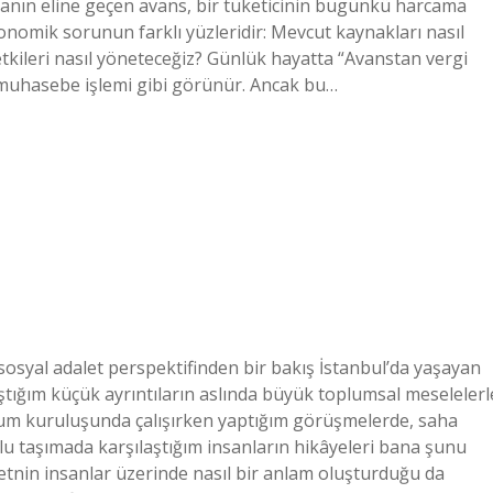
ışanın eline geçen avans, bir tüketicinin bugünkü harcama
ekonomik sorunun farklı yüzleridir: Mevcut kaynakları nasıl
etkileri nasıl yöneteceğiz? Günlük hayatta “Avanstan vergi
a muhasebe işlemi gibi görünür. Ancak bu…
 sosyal adalet perspektifinden bir bakış İstanbul’da yaşayan
aştığım küçük ayrıntıların aslında büyük toplumsal meselelerl
oplum kuruluşunda çalışırken yaptığım görüşmelerde, saha
plu taşımada karşılaştığım insanların hikâyeleri bana şunu
metnin insanlar üzerinde nasıl bir anlam oluşturduğu da