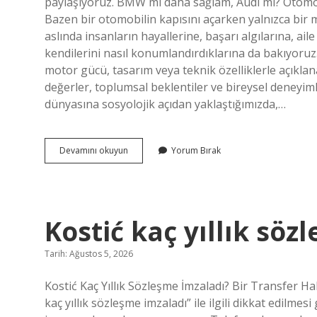
paylaşıyoruz. BMW mi daha sağlam, Audi mi? Otomob
Bazen bir otomobilin kapısını açarken yalnızca bi
aslında insanların hayallerine, başarı algılarına, ai
kendilerini nasıl konumlandırdıklarına da bakıyoruz
motor gücü, tasarım veya teknik özelliklerle açıklanab
değerler, toplumsal beklentiler ve bireysel deneyiml
dünyasına sosyolojik açıdan yaklaştığımızda,…
BMW
Devamını okuyun
Yorum Bırak
mi
daha
sağlam,
Audi
mi
Kostić kaç yıllık söz
?
Tarih: Ağustos 5, 2026
Kostić Kaç Yıllık Sözleşme İmzaladı? Bir Transfer 
kaç yıllık sözleşme imzaladı” ile ilgili dikkat edilmes