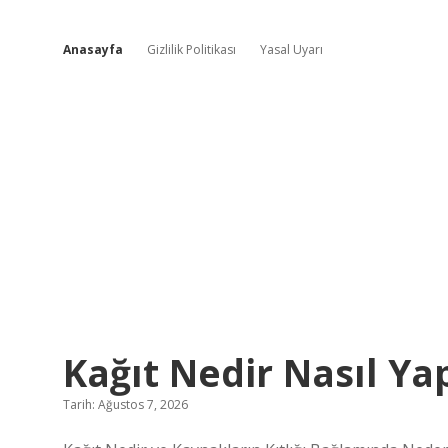
Anasayfa
Gizlilik Politikası
Yasal Uyarı
Deniz
Kağıt Nedir Nasıl Yap
Ahşap
Tarih: Ağustos 7, 2026
Tasarım