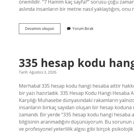
önemlidir. “7 Hamim kaç sayfa?” sorusu çoğu zaman 
aslında insanların bir metne nasıl yaklaştığını, onu 
7
Devamını okuyun
Yorum Bırak
Hamim
kaç
sayfa
?
335 hesap kodu hangi
Tarih: Ağustos 3, 2026
Merhaba! 335 hesap kodu hangi hesaba aittir hakkın
bir yazı hazırladık. 335 Hesap Kodu Hangi Hesaba A
Karşılığı Muhasebe dünyasındaki rakamların yalnızca 
insanların birkaç sayıdan oluşan bir hesap koduna n
zamandı. Bir yerde “335 hesap kodu hangi hesaba a
bilgisinin aranmadığını düşünüyorum. Bu sorunun a
ve profesyonel yeterlilik algısı gibi birçok psikolo