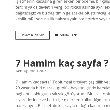
işletmenin kasasına giren erken bir ödeme, bir çal
tercihi ya da devletin vergi politikası aslında aynı 
dağıtacağız ve bu dağıtımın gelecekte oluşturacağı 
kesilir mi?” sorusu ilk bakışta yalnızca bordro vey
Avanstan
Devamını okuyun
Yorum Bırak
vergi
kesilir
mi
?
7 Hamim kaç sayfa ?
Tarih: Ağustos 3, 2026
7 Hamim kaç sayfa? Toplumsal cinsiyet, çeşitlilik ve
29 yaşında biri olarak, günlük hayatın içinde karşıl
bağlantılı olduğunu sık sık görüyorum. Bir sivil t
ziyaretlerinde ve hatta işe giderken kullandığım to
hatırlatıyor: Bir metnin kaç sayfa olduğu kadar, o 