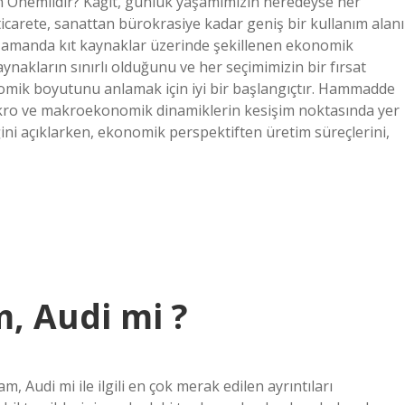
n Önemlidir? Kağıt, günlük yaşamımızın neredeyse her
icarete, sanattan bürokrasiye kadar geniş bir kullanım alanı
ı zamanda kıt kaynaklar üzerinde şekillenen ekonomik
ynakların sınırlı olduğunu ve her seçimimizin bir fırsat
nomik boyutunu anlamak için iyi bir başlangıçtır. Hammadde
mikro ve makroekonomik dinamiklerin kesişim noktasında yer
iğini açıklarken, ekonomik perspektiften üretim süreçlerini,
, Audi mi ?
Audi mi ile ilgili en çok merak edilen ayrıntıları