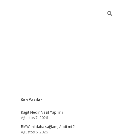
Sidebar
Son Yazılar
pia bella 
Kağıt Nedir Nasıl Yapılır ?
Ağustos 7, 2026
BMW mi daha sağlam, Audi mi ?
Ağustos 6, 2026