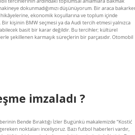
il tercihlerinin ardındaki toplumsal anlamlara bakmak
r makineye dokunmadığımızı düşünüyorum. Bir araca bakarke
le hikâyelerine, ekonomik koşullarına ve toplum içinde
. Bir kişinin BMW seçmesi ya da Audi tercih etmesi yalnızca
ilecek basit bir karar değildir. Bu tercihler; kültürel
erle şekillenen karmaşık süreçlerin bir parçasıdır. Otomobil
leşme imzaladı ?
Haberinin Bende Bıraktığı İzler Bugünkü makalemizde “Kostić
i gereken noktaları inceliyoruz. Bazı futbol haberleri vardır,