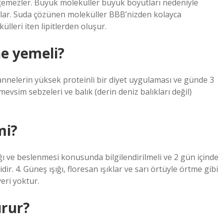
emezler. Büyük moleküller büyük boyutları nedeniyle
zlar. Suda çözünen moleküller BBB’nizden kolayca
leri iten lipitlerden oluşur.
ne yemeli?
annelerin yüksek proteinli bir diyet uygulaması ve günde 3
 mevsim sebzeleri ve balık (derin deniz balıkları değil)
mi?
ğı ve beslenmesi konusunda bilgilendirilmeli ve 2 gün içinde
. 4. Güneş ışığı, floresan ışıklar ve sarı örtüyle örtme gibi
eri yoktur.
urur?