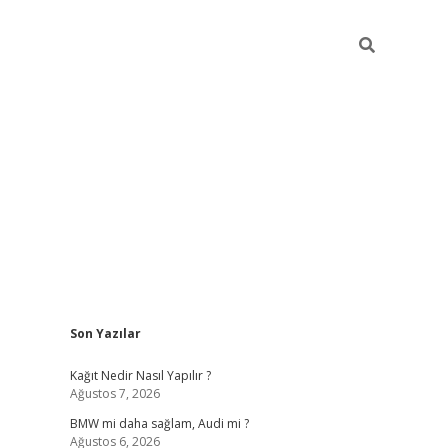
Sidebar
Son Yazılar
pia bella cas
Kağıt Nedir Nasıl Yapılır ?
Ağustos 7, 2026
BMW mi daha sağlam, Audi mi ?
Ağustos 6, 2026