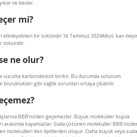
yıkar ve besler.
eçer mi?
an etkileyebilen bir toksindir.16 Temmuz 2024Alkol, kan-beyi
r toksindir.
se ne olur?
 ve vücutta karbondioksit birikir. Bu durumda solunum
m bozuklukları gibi sağlık sorunları ortaya çıkabilir.
geçemez?
şlarına BBB’nizden geçemezler. Büyük moleküller büyük
eri arasında kayamazlar. Suda çözünen moleküller BBB’nizde
n molekülleri iten lipitlerden oluşur. Daha büyük veya suda