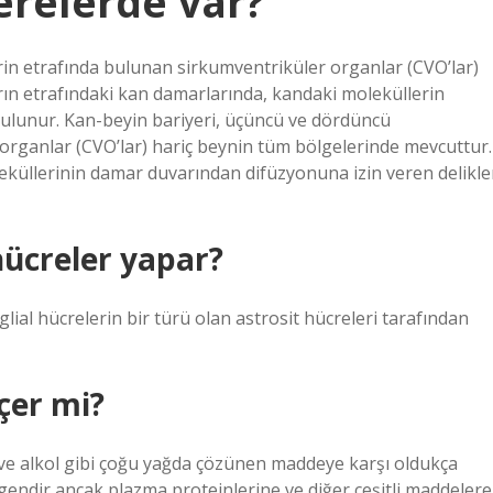
erelerde var?
rin etrafında bulunan sirkumventriküler organlar (CVO’lar)
rın etrafındaki kan damarlarında, kandaki moleküllerin
bulunur. Kan-beyin bariyeri, üçüncü ve dördüncü
 organlar (CVO’lar) hariç beynin tüm bölgelerinde mevcuttur.
leküllerinin damar duvarından difüzyonuna izin veren delikle
hücreler yapar?
glial hücrelerin bir türü olan astrosit hücreleri tarafından
çer mi?
r ve alkol gibi çoğu yağda çözünen maddeye karşı oldukça
irgendir ancak plazma proteinlerine ve diğer çeşitli maddelere