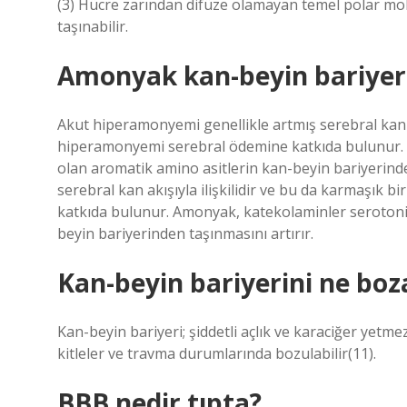
(3) Hücre zarından difüze olamayan temel polar molek
taşınabilir.
Amonyak kan-beyin bariyeri
Akut hiperamonyemi genellikle artmış serebral kan a
hiperamonyemi serebral ödemine katkıda bulunur. 
olan aromatik amino asitlerin kan-beyin bariyerinde
serebral kan akışıyla ilişkilidir ve bu da karmaşı
katkıda bulunur. Amonyak, katekolaminler serotoni
beyin bariyerinden taşınmasını artırır.
Kan-beyin bariyerini ne boz
Kan-beyin bariyeri; şiddetli açlık ve karaciğer yetmezl
kitleler ve travma durumlarında bozulabilir(11).
BBB nedir tıpta?