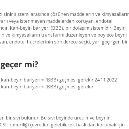
zi sinir sistemi arasında çözünen maddelerin ve kimyasalları
ararlı veya istenmeyen maddelerden koruyan, endotel
rıdır. Kan-beyin bariyeri (BBB), bir dolaşım sistemidir. Beyin
in ve kimyasalların transferini düzenleyen ve böylece beyni
, endotel hücrelerinin son derece seçici, yarı geçirgen bir
 geçer mi?
 kan-beyin bariyerini (BBB) ​​geçmesi gerekir.24.11.2022
 kan-beyin bariyerini (BBB) ​​geçmesi gerekir.
len bir sıvı bulunur. Bu sıvı beyinde üretilir ve beynin,
r. CSF, omuriliği çevreden gelebilecek baskıdan korumak için