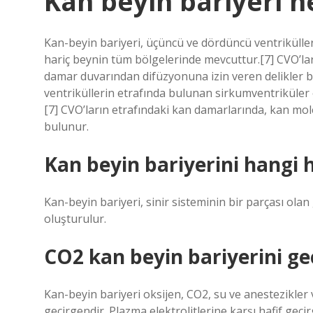
Kan beyin bariyeri n
Kan-beyin bariyeri, üçüncü ve dördüncü ventrikülle
hariç beynin tüm bölgelerinde mevcuttur.[7] CVO’la
damar duvarından difüzyonuna izin veren delikler 
ventriküllerin etrafında bulunan sirkumventriküler
[7] CVO’ların etrafındaki kan damarlarında, kan mo
bulunur.
Kan beyin bariyerini hangi 
Kan-beyin bariyeri, sinir sisteminin bir parçası olan 
oluşturulur.
CO2 kan beyin bariyerini ge
Kan-beyin bariyeri oksijen, CO2, su ve anestezikle
geçirgendir. Plazma elektrolitlerine karşı hafif geç