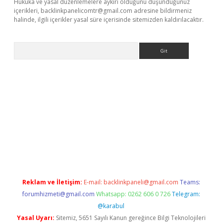
Hukuka ve yasal düzenlemelere aykırı olduğunu düşündüğünüz
içerikleri,
backlinkpanelicomtr@gmail.com
adresine bildirmeniz
halinde, ilgili içerikler yasal süre içerisinde sitemizden kaldırılacaktır.
Arama
a casino giriş
Reklam ve İletişim:
E-mail:
backlinkpaneli@gmail.com
Teams:
forumhizmeti@gmail.com
Whatsapp: 0262 606 0 726
Telegram:
@karabul
Yasal Uyarı:
Sitemiz, 5651 Sayılı Kanun gereğince Bilgi Teknolojileri