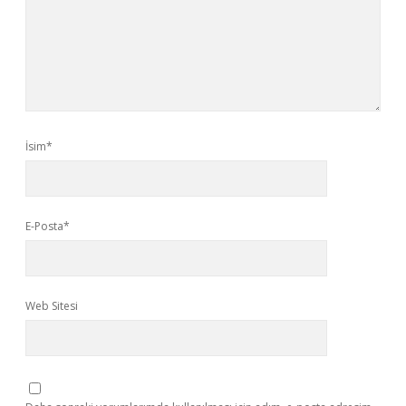
İsim*
E-Posta*
Web Sitesi