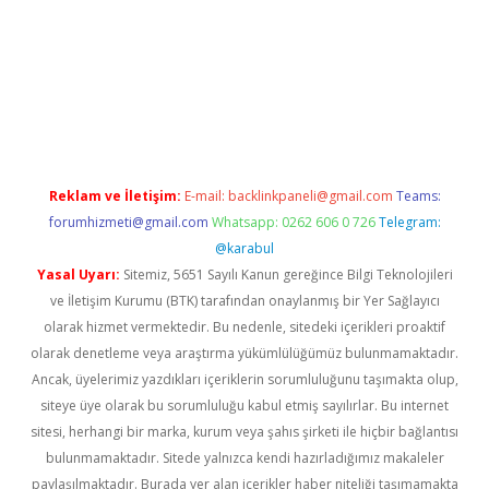
a bella casino giriş
Reklam ve İletişim:
E-mail:
backlinkpaneli@gmail.com
Teams:
forumhizmeti@gmail.com
Whatsapp: 0262 606 0 726
Telegram:
@karabul
Yasal Uyarı:
Sitemiz, 5651 Sayılı Kanun gereğince Bilgi Teknolojileri
ve İletişim Kurumu (BTK) tarafından onaylanmış bir Yer Sağlayıcı
olarak hizmet vermektedir. Bu nedenle, sitedeki içerikleri proaktif
olarak denetleme veya araştırma yükümlülüğümüz bulunmamaktadır.
Ancak, üyelerimiz yazdıkları içeriklerin sorumluluğunu taşımakta olup,
siteye üye olarak bu sorumluluğu kabul etmiş sayılırlar. Bu internet
sitesi, herhangi bir marka, kurum veya şahıs şirketi ile hiçbir bağlantısı
bulunmamaktadır. Sitede yalnızca kendi hazırladığımız makaleler
paylaşılmaktadır. Burada yer alan içerikler haber niteliği taşımamakta