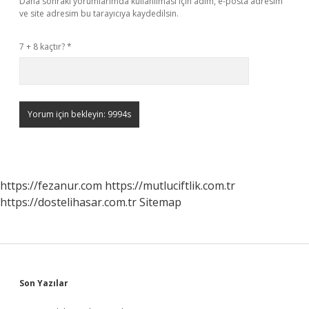
Daha sonraki yorumlarımda kullanılması için adım, e-posta adresim
ve site adresim bu tarayıcıya kaydedilsin.
7 + 8 kaçtır?
*
https://fezanur.com
https://mutluciftlik.com.tr
https://dostelihasar.com.tr
Sitemap
Sidebar
Son Yazılar