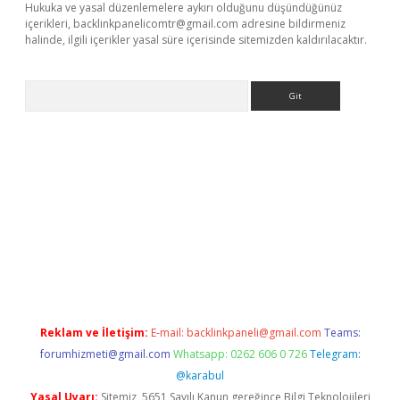
Hukuka ve yasal düzenlemelere aykırı olduğunu düşündüğünüz
içerikleri,
backlinkpanelicomtr@gmail.com
adresine bildirmeniz
halinde, ilgili içerikler yasal süre içerisinde sitemizden kaldırılacaktır.
Arama
giriş
Reklam ve İletişim:
E-mail:
backlinkpaneli@gmail.com
Teams:
forumhizmeti@gmail.com
Whatsapp: 0262 606 0 726
Telegram:
@karabul
Yasal Uyarı:
Sitemiz, 5651 Sayılı Kanun gereğince Bilgi Teknolojileri