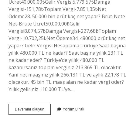
Ücret40.000,00₺Gelir Vergisi5.779,57₺Damga
Vergisi-151,78₺Toplam Vergi-7.851,35₺Net
Ödeme28. 50.000 bin brüt kaç net yapar? Brüt-Nete
Net-Brüte Ücret50.000,00₺Gelir
Vergisi8.074,57₺Damga Vergisi-227,68₺Toplam
Vergi-10.702,25₺Net Ödeme34. 480000 brüt kaç net
yapar? Gelir Vergisi Hesaplama Türkiye Saat başına
yıllık 480.000 TL ne kadar? Saat başına yıllık 231 TL
ne kadar eder? Türkiye’de yıllık 480.000 TL
kazanırsanız toplam verginiz 213.869 TL olacaktır.
Yani net maaşınız yıllık 266.131 TL ve aylık 22.178 TL
olacaktır. 45 bin TL maaş alan ne kadar vergi öder?
Yıllık geliriniz 110.000 TL’ye…
45
Devamını okuyun
Yorum Bırak
Bin
Brüt
Kaç
Net