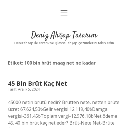
menüyü
Anasayfa
aç
Gizlilik Politikası
Deniz Ahşap Tasarım
Yasal Uyarı
Denizahsap ile estetik ve işlevsel ahşap çözümlerini takip edin
Etiket:
100 bin brüt maaş net ne kadar
45 Bin Brüt Kaç Net
Tarih: Aralık 5, 2024
45000 netin brütü nedir? Brütten nete, netten brüte
ücret 67.624,53₺Gelir vergisi 12.119,40₺Damga
vergisi-361,45₺Toplam vergi-12.976,18₺Net ödeme
45. 40 bin brüt kaç net eder? Brüt-Nete Net-Brüte