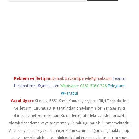
 giriş
Reklam ve İletişim:
E-mail:
backlinkpaneli@gmail.com
Teams:
forumhizmeti@gmail.com
Whatsapp: 0262 606 0 726
Telegram:
@karabul
Yasal Uyarı:
Sitemiz, 5651 Sayılı Kanun gereğince Bilgi Teknolojileri
ve İletişim Kurumu (BTK) tarafından onaylanmış bir Yer Sağlayıcı
olarak hizmet vermektedir. Bu nedenle, sitedeki içerikleri proaktif
olarak denetleme veya araştırma yükümlülüğümüz bulunmamaktadır.
Ancak, üyelerimiz yazdıkları içeriklerin sorumluluğunu taşımakta olup,
siteye üye olarak bu sorumluluğu kabul etmiş sayılırlar. Bu internet