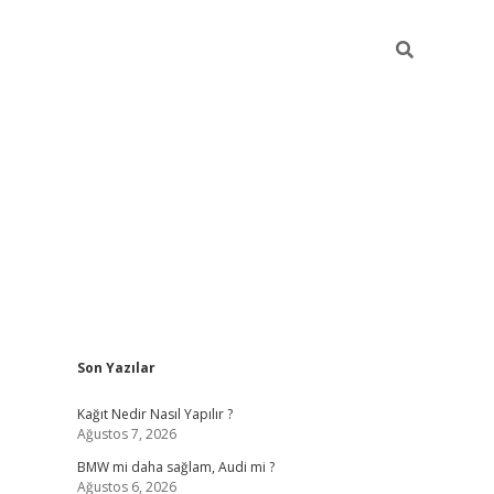
Sidebar
Son Yazılar
pia bella casino giriş
Kağıt Nedir Nasıl Yapılır ?
Ağustos 7, 2026
BMW mi daha sağlam, Audi mi ?
Ağustos 6, 2026