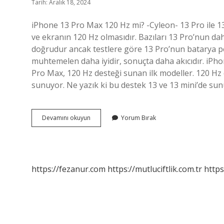
Tarih: Aralık 18, 2024
iPhone 13 Pro Max 120 Hz mi? -Cyleon- 13 Pro ile 1
ve ekranın 120 Hz olmasıdır. Bazıları 13 Pro’nun d
doğrudur ancak testlere göre 13 Pro’nun batarya pe
muhtemelen daha iyidir, sonuçta daha akıcıdır. iP
Pro Max, 120 Hz desteği sunan ilk modeller. 120 Hz 
sunuyor. Ne yazık ki bu destek 13 ve 13 mini’de su
13
Devamını okuyun
Yorum Bırak
Pro
Max
Kaç
Hz
https://fezanur.com
https://mutluciftlik.com.tr
https