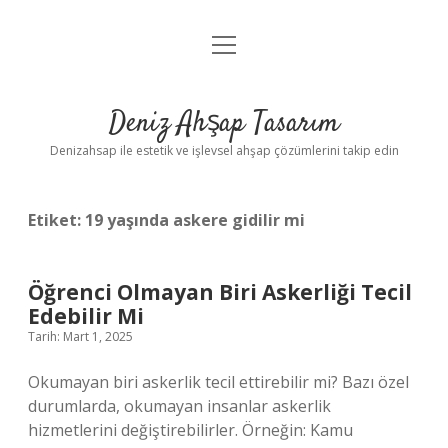
menüyü
Anasayfa
aç
Gizlilik Politikası
Deniz Ahşap Tasarım
Yasal Uyarı
Denizahsap ile estetik ve işlevsel ahşap çözümlerini takip edin
Etiket:
19 yaşında askere gidilir mi
Öğrenci Olmayan Biri Askerliği Tecil
Edebilir Mi
Tarih: Mart 1, 2025
Okumayan biri askerlik tecil ettirebilir mi? Bazı özel
durumlarda, okumayan insanlar askerlik
hizmetlerini değiştirebilirler. Örneğin: Kamu