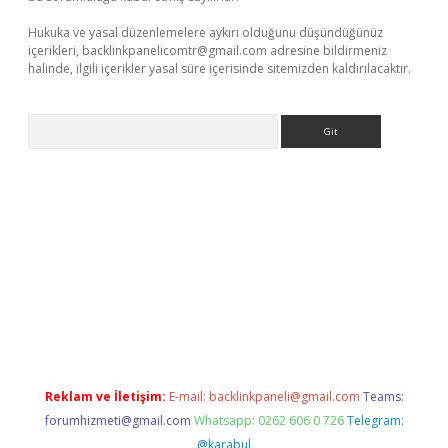
Hukuka ve yasal düzenlemelere aykırı olduğunu düşündüğünüz
içerikleri,
backlinkpanelicomtr@gmail.com
adresine bildirmeniz
halinde, ilgili içerikler yasal süre içerisinde sitemizden kaldırılacaktır.
Arama
sino giriş
Reklam ve İletişim:
E-mail:
backlinkpaneli@gmail.com
Teams:
forumhizmeti@gmail.com
Whatsapp: 0262 606 0 726
Telegram:
@karabul