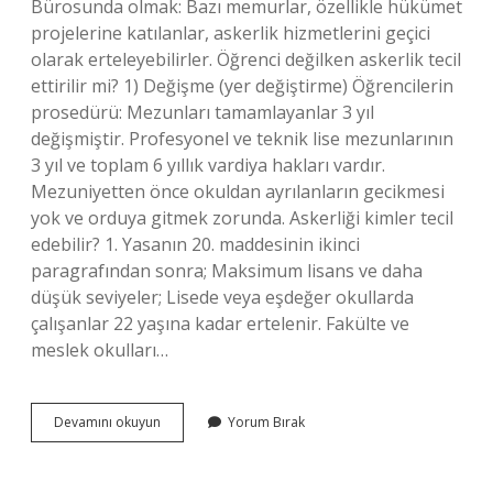
Bürosunda olmak: Bazı memurlar, özellikle hükümet
projelerine katılanlar, askerlik hizmetlerini geçici
olarak erteleyebilirler. Öğrenci değilken askerlik tecil
ettirilir mi? 1) Değişme (yer değiştirme) Öğrencilerin
prosedürü: Mezunları tamamlayanlar 3 yıl
değişmiştir. Profesyonel ve teknik lise mezunlarının
3 yıl ve toplam 6 yıllık vardiya hakları vardır.
Mezuniyetten önce okuldan ayrılanların gecikmesi
yok ve orduya gitmek zorunda. Askerliği kimler tecil
edebilir? 1. Yasanın 20. maddesinin ikinci
paragrafından sonra; Maksimum lisans ve daha
düşük seviyeler; Lisede veya eşdeğer okullarda
çalışanlar 22 yaşına kadar ertelenir. Fakülte ve
meslek okulları…
Öğrenci
Devamını okuyun
Yorum Bırak
Olmayan
Biri
Askerliği