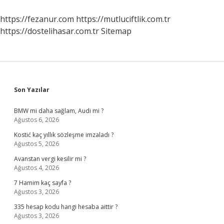
Tecil
Edebilir
https://fezanur.com
https://mutluciftlik.com.tr
Mi
https://dostelihasar.com.tr
Sitemap
Sidebar
Son Yazılar
BMW mi daha sağlam, Audi mi ?
Ağustos 6, 2026
Kostić kaç yıllık sözleşme imzaladı ?
Ağustos 5, 2026
Avanstan vergi kesilir mi ?
Ağustos 4, 2026
7 Hamim kaç sayfa ?
Ağustos 3, 2026
335 hesap kodu hangi hesaba aittir ?
Ağustos 3, 2026