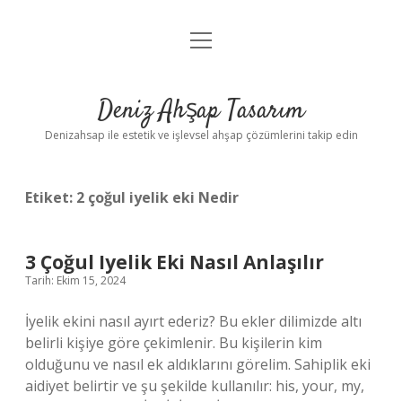
menüyü
Anasayfa
aç
Gizlilik Politikası
Deniz Ahşap Tasarım
Yasal Uyarı
Denizahsap ile estetik ve işlevsel ahşap çözümlerini takip edin
Etiket:
2 çoğul iyelik eki Nedir
3 Çoğul Iyelik Eki Nasıl Anlaşılır
Tarih: Ekim 15, 2024
İyelik ekini nasıl ayırt ederiz? Bu ekler dilimizde altı
belirli kişiye göre çekimlenir. Bu kişilerin kim
olduğunu ve nasıl ek aldıklarını görelim. Sahiplik eki
aidiyet belirtir ve şu şekilde kullanılır: his, your, my,