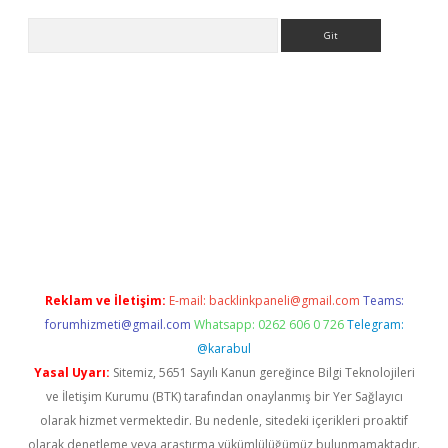
Arama
giriş
Reklam ve İletişim:
E-mail:
backlinkpaneli@gmail.com
Teams:
forumhizmeti@gmail.com
Whatsapp: 0262 606 0 726
Telegram:
@karabul
Yasal Uyarı:
Sitemiz, 5651 Sayılı Kanun gereğince Bilgi Teknolojileri
ve İletişim Kurumu (BTK) tarafından onaylanmış bir Yer Sağlayıcı
olarak hizmet vermektedir. Bu nedenle, sitedeki içerikleri proaktif
olarak denetleme veya araştırma yükümlülüğümüz bulunmamaktadır.