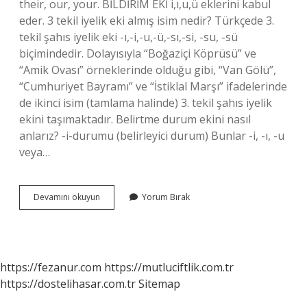
their, our, your. BİLDİRİM EKİ i,ı,u,ü eklerini kabul
eder. 3 tekil iyelik eki almış isim nedir? Türkçede 3.
tekil şahıs iyelik eki -ı,-i,-u,-ü,-sı,-si, -su, -sü
biçimindedir. Dolayısıyla “Boğaziçi Köprüsü” ve
“Amik Ovası” örneklerinde olduğu gibi, “Van Gölü”,
“Cumhuriyet Bayramı” ve “İstiklal Marşı” ifadelerinde
de ikinci isim (tamlama halinde) 3. tekil şahıs iyelik
ekini taşımaktadır. Belirtme durum ekini nasıl
anlarız? -i-durumu (belirleyici durum) Bunlar -i, -ı, -u
veya…
3
Devamını okuyun
Yorum Bırak
Çoğul
Iyelik
Eki
Nasıl
Anlaşılır
https://fezanur.com
https://mutluciftlik.com.tr
https://dostelihasar.com.tr
Sitemap