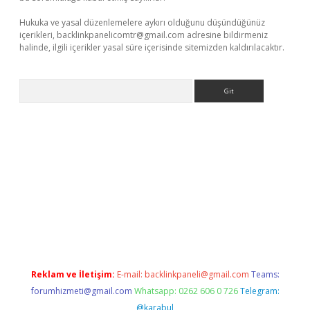
Hukuka ve yasal düzenlemelere aykırı olduğunu düşündüğünüz
içerikleri,
backlinkpanelicomtr@gmail.com
adresine bildirmeniz
halinde, ilgili içerikler yasal süre içerisinde sitemizden kaldırılacaktır.
Arama
iriş
Reklam ve İletişim:
E-mail:
backlinkpaneli@gmail.com
Teams:
forumhizmeti@gmail.com
Whatsapp: 0262 606 0 726
Telegram:
@karabul