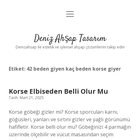
menüyü
Anasayfa
aç
Gizlilik Politikası
Deniz Ahşap Tasarım
Yasal Uyarı
Denizahsap ile estetik ve işlevsel ahşap çözümlerini takip edin
Etiket:
42 beden giyen kaç beden korse giyer
Korse Elbiseden Belli Olur Mu
Tarih: Mart 21, 2025
Korse göbeği gizler mi? Korse sporcuları karnı,
göğüsleri, yanları ve sırtını gizler ve yağlı görünümü
hafifletir. Korse belli olur mu? Göbeğinizi 4 parmağın
üzerinde ölçebilir ve vücut masasından seçim