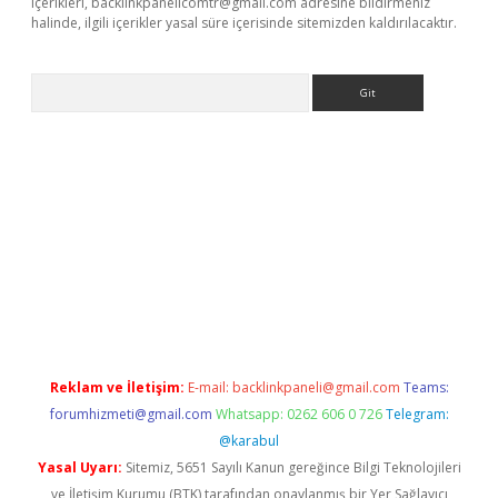
içerikleri,
backlinkpanelicomtr@gmail.com
adresine bildirmeniz
halinde, ilgili içerikler yasal süre içerisinde sitemizden kaldırılacaktır.
Arama
giriş
Reklam ve İletişim:
E-mail:
backlinkpaneli@gmail.com
Teams:
forumhizmeti@gmail.com
Whatsapp: 0262 606 0 726
Telegram:
@karabul
Yasal Uyarı:
Sitemiz, 5651 Sayılı Kanun gereğince Bilgi Teknolojileri
ve İletişim Kurumu (BTK) tarafından onaylanmış bir Yer Sağlayıcı