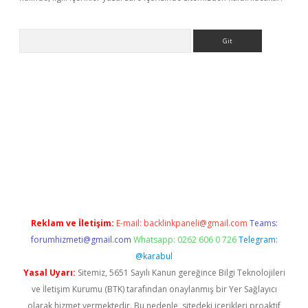
Arama
giriş
Reklam ve İletişim:
E-mail:
backlinkpaneli@gmail.com
Teams:
forumhizmeti@gmail.com
Whatsapp: 0262 606 0 726
Telegram:
@karabul
Yasal Uyarı:
Sitemiz, 5651 Sayılı Kanun gereğince Bilgi Teknolojileri
ve İletişim Kurumu (BTK) tarafından onaylanmış bir Yer Sağlayıcı
olarak hizmet vermektedir. Bu nedenle, sitedeki içerikleri proaktif