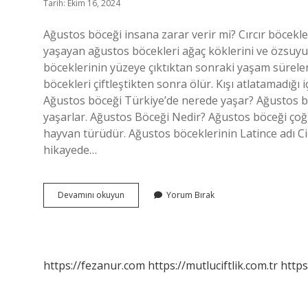
Tarih: Ekim 16, 2024
Ağustos böceği insana zarar verir mi? Cırcır böcekle
yaşayan ağustos böcekleri ağaç köklerini ve özsuyu 
böceklerinin yüzeye çıktıktan sonraki yaşam süreler
böcekleri çiftleştikten sonra ölür. Kışı atlatamadığ
Ağustos böceği Türkiye’de nerede yaşar? Ağustos b
yaşarlar. Ağustos Böceği Nedir? Ağustos böceği çoğu
hayvan türüdür. Ağustos böceklerinin Latince adı C
hikayede…
Ağustos
Devamını okuyun
Yorum Bırak
Böceği
Tehlikeli
Midir
https://fezanur.com
https://mutluciftlik.com.tr
https