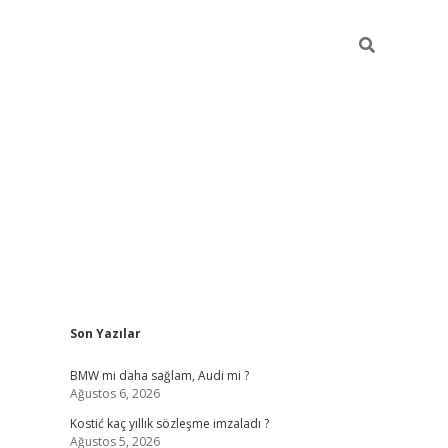
Sidebar
Son Yazılar
pia bella casino giriş
BMW mi daha sağlam, Audi mi ?
Ağustos 6, 2026
Kostić kaç yıllık sözleşme imzaladı ?
Ağustos 5, 2026