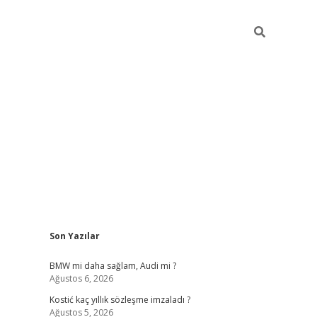
Sidebar
Son Yazılar
pia bella casino giriş
BMW mi daha sağlam, Audi mi ?
Ağustos 6, 2026
Kostić kaç yıllık sözleşme imzaladı ?
Ağustos 5, 2026