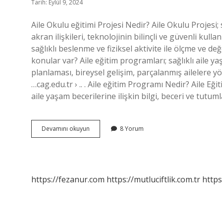
Tarih: Eylül 9, 2024
Aile Okulu eğitimi Projesi Nedir? Aile Okulu Projesi; s
akran ilişkileri, teknolojinin bilinçli ve güvenli kulla
sağlıklı beslenme ve fiziksel aktivite ile ölçme ve d
konular var? Aile eğitim programları; sağlıklı aile yaşa
planlaması, bireysel gelişim, parçalanmış ailelere yö
…cag.edu.tr › .. . Aile eğitim Programı Nedir? Aile Eği
aile yaşam becerilerine ilişkin bilgi, beceri ve tutu
Aile
Devamını okuyun
8 Yorum
Eğitimi
Projesi
Nedir
https://fezanur.com
https://mutluciftlik.com.tr
https