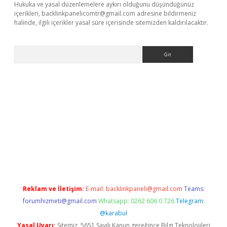
Hukuka ve yasal düzenlemelere aykırı olduğunu düşündüğünüz
içerikleri,
backlinkpanelicomtr@gmail.com
adresine bildirmeniz
halinde, ilgili içerikler yasal süre içerisinde sitemizden kaldırılacaktır.
Arama
giriş
Reklam ve İletişim:
E-mail:
backlinkpaneli@gmail.com
Teams:
forumhizmeti@gmail.com
Whatsapp: 0262 606 0 726
Telegram:
@karabul
Yasal Uyarı:
Sitemiz, 5651 Sayılı Kanun gereğince Bilgi Teknolojileri