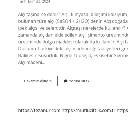
Tarih: Ekim 28, 2024
Alçı taşına ne denir? Alçı, kimyasal bileşimi kalsiyum
bulunan türe alçı (CaSO4 + 2H2O) denir. Alçı doğada 6
ipek alçısı ve selenittir. Alçıtaşı nerelerde kullanılır
zamanda alçıdan elde edilen alçı, çimento üretimind
üretiminde dolgu maddesi olarak da kullanılır. Alçı t
Durumu Türkiye’deki alçı madenciliği faaliyetleri gen
Balıkesir-Susurluk, Niğde-Ulukışla, Eskisehir Sivrih
Alçı madeni…
Alçı
Devamını okuyun
Yorum Bırak
Taşının
Diğer
Adı
Nedir
https://fezanur.com
https://mutluciftlik.com.tr
https