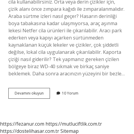
cila kullanabilirsiniz. Orta veya derin çizikler için,
çizik alanı önce zımpara kağıdı ile zımparalanmalıdır.
Araba sürtme izleri nasıl geçer? Hasarın derinliği
boya tabakasına kadar ulaşmıyorsa, araç aşınma
lekesi Netfer cila ürünleri ile çıkarılabilir. Aracı park
ederken veya kapıyı açarken sürtünmeden
kaynaklanan küçük lekeler ve çizikler, çok şiddetli
değilse, lokal cila uygulanarak çıkarılabilir. Kaporta
çiziği nasıl giderilir? Tek yapmanız gereken çizilen
bölgeye biraz WD-40 sıkmak ve birkaç saniye
beklemek. Daha sonra aracınızın yüzeyini bir bezle…
Araba
Devamını okuyun
10 Yorum
Çiziklerini
Ne
Yok
Eder
https://fezanur.com
https://mutluciftlik.com.tr
https://dostelihasar.com.tr
Sitemap