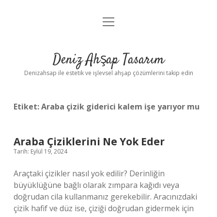
menüyü
Anasayfa
aç
Gizlilik Politikası
Deniz Ahşap Tasarım
Yasal Uyarı
Denizahsap ile estetik ve işlevsel ahşap çözümlerini takip edin
Etiket:
Araba çizik giderici kalem işe yarıyor mu
Araba Çiziklerini Ne Yok Eder
Tarih: Eylül 19, 2024
Araçtaki çizikler nasıl yok edilir? Derinliğin
büyüklüğüne bağlı olarak zımpara kağıdı veya
doğrudan cila kullanmanız gerekebilir. Aracınızdaki
çizik hafif ve düz ise, çiziği doğrudan gidermek için