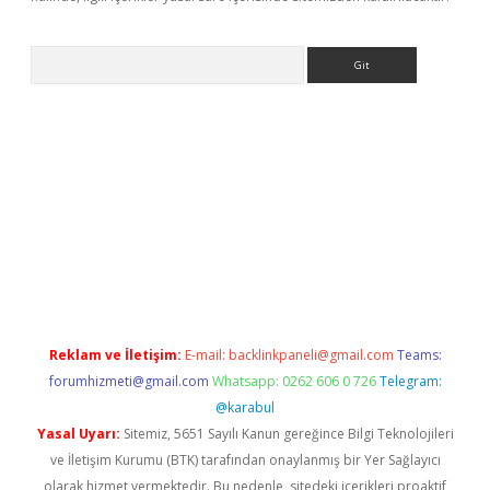
Arama
lla casino giriş
Reklam ve İletişim:
E-mail:
backlinkpaneli@gmail.com
Teams:
forumhizmeti@gmail.com
Whatsapp: 0262 606 0 726
Telegram:
@karabul
Yasal Uyarı:
Sitemiz, 5651 Sayılı Kanun gereğince Bilgi Teknolojileri
ve İletişim Kurumu (BTK) tarafından onaylanmış bir Yer Sağlayıcı
olarak hizmet vermektedir. Bu nedenle, sitedeki içerikleri proaktif