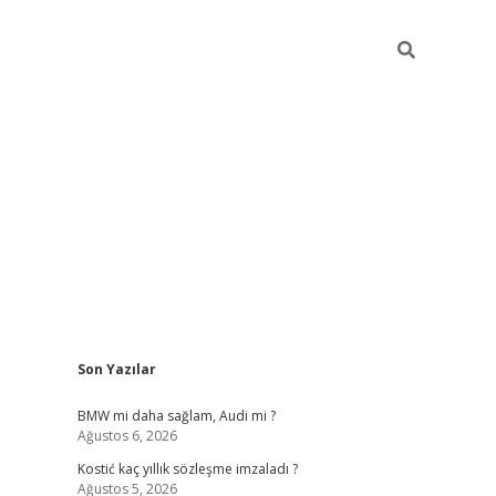
Sidebar
Son Yazılar
pia bella casino giriş
BMW mi daha sağlam, Audi mi ?
Ağustos 6, 2026
Kostić kaç yıllık sözleşme imzaladı ?
Ağustos 5, 2026