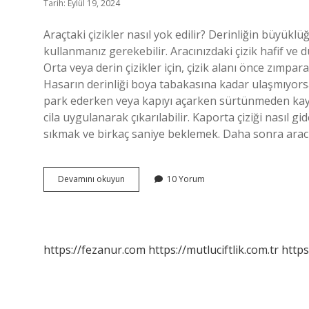
Tarih: Eylül 19, 2024
Araçtaki çizikler nasıl yok edilir? Derinliğin büyük
kullanmanız gerekebilir. Aracınızdaki çizik hafif ve dü
Orta veya derin çizikler için, çizik alanı önce zımpar
Hasarın derinliği boya tabakasına kadar ulaşmıyorsa, 
park ederken veya kapıyı açarken sürtünmeden kaynak
cila uygulanarak çıkarılabilir. Kaporta çiziği nasıl 
sıkmak ve birkaç saniye beklemek. Daha sonra aracı
Araba
Devamını okuyun
10 Yorum
Çiziklerini
Ne
Yok
Eder
https://fezanur.com
https://mutluciftlik.com.tr
https