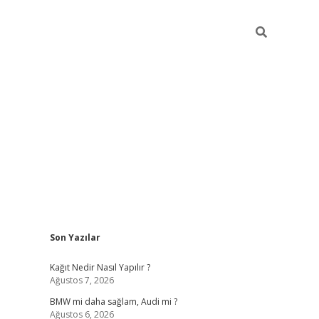
Sidebar
Son Yazılar
pia bella casino giriş
Kağıt Nedir Nasıl Yapılır ?
Ağustos 7, 2026
BMW mi daha sağlam, Audi mi ?
Ağustos 6, 2026