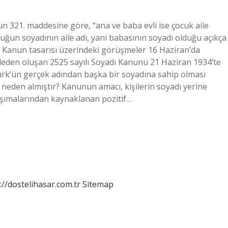
n 321. maddesine göre, “ana ve baba evli ise çocuk aile
cuğun soyadının aile adı, yani babasının soyadı olduğu açıkça
di? Kanun tasarısı üzerindeki görüşmeler 16 Haziran’da
deden oluşan 2525 sayılı Soyadı Kanunu 21 Haziran 1934’te
Türk’ün gerçek adından başka bir soyadına sahip olması
nı neden almıştır? Kanunun amacı, kişilerin soyadı yerine
 taşımalarından kaynaklanan pozitif…
://dostelihasar.com.tr
Sitemap