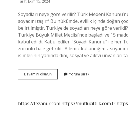
Tarih: Ekim 15, 2024
Soyadları neye göre verilir? Türk Medeni Kanunu’nu
soyadını taşır.” Bu hükümde, evlilik içinde doğan ço
belirtilmiştir. Türkiye’de soyadları neye göre veril
Türkiye Büyük Millet Meclisi’nde başladı ve 15 mad
kabul edildi. Kabul edilen “Soyadı Kanunu” ile her 
zorunlu hale getirildi. Ailemiz kullandığımız soyadı
isimlerinin yanında dini, sosyal ve ailevi unvanları
Soy
Devamını okuyun
Yorum Bırak
Isimler
Neye
Göre
Verildi
https://fezanur.com
https://mutluciftlik.com.tr
https