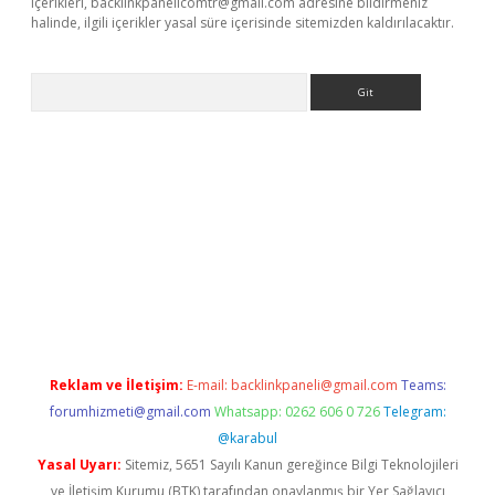
içerikleri,
backlinkpanelicomtr@gmail.com
adresine bildirmeniz
halinde, ilgili içerikler yasal süre içerisinde sitemizden kaldırılacaktır.
Arama
 giriş
Reklam ve İletişim:
E-mail:
backlinkpaneli@gmail.com
Teams:
forumhizmeti@gmail.com
Whatsapp: 0262 606 0 726
Telegram:
@karabul
Yasal Uyarı:
Sitemiz, 5651 Sayılı Kanun gereğince Bilgi Teknolojileri
ve İletişim Kurumu (BTK) tarafından onaylanmış bir Yer Sağlayıcı