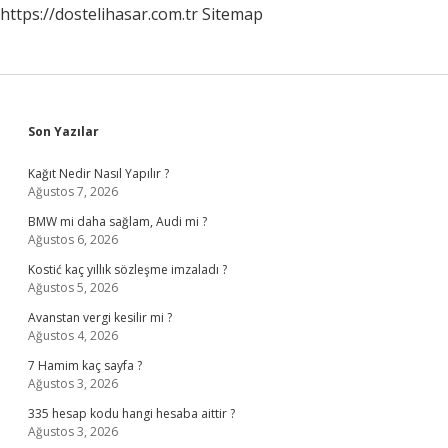
https://dostelihasar.com.tr
Sitemap
Ilgili
Sözleri
Nedir
Sidebar
Son Yazılar
Kağıt Nedir Nasıl Yapılır ?
Ağustos 7, 2026
BMW mi daha sağlam, Audi mi ?
Ağustos 6, 2026
Kostić kaç yıllık sözleşme imzaladı ?
Ağustos 5, 2026
Avanstan vergi kesilir mi ?
Ağustos 4, 2026
7 Hamim kaç sayfa ?
Ağustos 3, 2026
335 hesap kodu hangi hesaba aittir ?
Ağustos 3, 2026