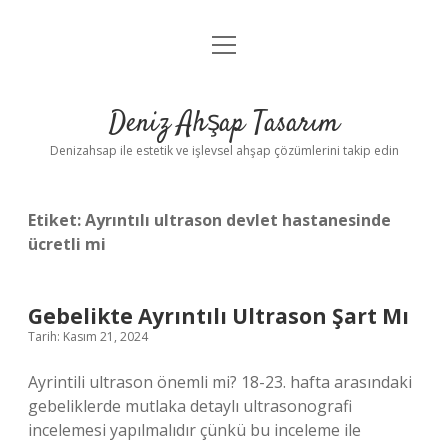
menüyü
Anasayfa
aç
Gizlilik Politikası
Deniz Ahşap Tasarım
Yasal Uyarı
Denizahsap ile estetik ve işlevsel ahşap çözümlerini takip edin
Etiket:
Ayrıntılı ultrason devlet hastanesinde
ücretli mi
Gebelikte Ayrıntılı Ultrason Şart Mı
Tarih: Kasım 21, 2024
Ayrintili ultrason önemli mi? 18-23. hafta arasındaki
gebeliklerde mutlaka detaylı ultrasonografi
incelemesi yapılmalıdır çünkü bu inceleme ile