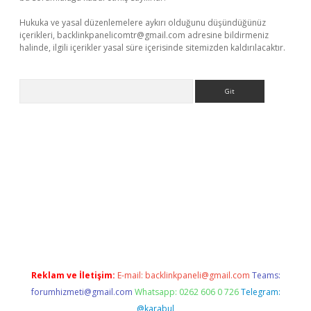
Hukuka ve yasal düzenlemelere aykırı olduğunu düşündüğünüz
içerikleri,
backlinkpanelicomtr@gmail.com
adresine bildirmeniz
halinde, ilgili içerikler yasal süre içerisinde sitemizden kaldırılacaktır.
Arama
giriş
Reklam ve İletişim:
E-mail:
backlinkpaneli@gmail.com
Teams:
forumhizmeti@gmail.com
Whatsapp: 0262 606 0 726
Telegram:
@karabul