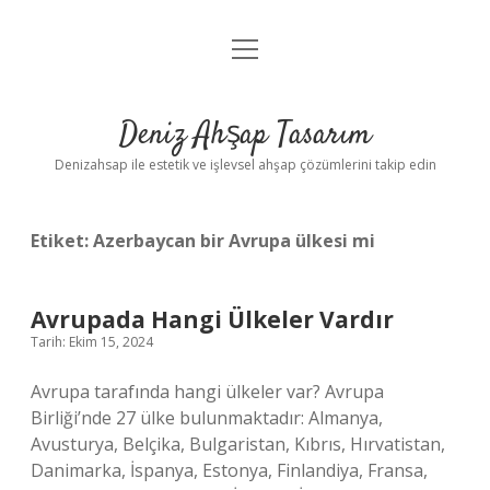
menüyü
Anasayfa
aç
Gizlilik Politikası
Deniz Ahşap Tasarım
Yasal Uyarı
Denizahsap ile estetik ve işlevsel ahşap çözümlerini takip edin
Etiket:
Azerbaycan bir Avrupa ülkesi mi
Avrupada Hangi Ülkeler Vardır
Tarih: Ekim 15, 2024
Avrupa tarafında hangi ülkeler var? Avrupa
Birliği’nde 27 ülke bulunmaktadır: Almanya,
Avusturya, Belçika, Bulgaristan, Kıbrıs, Hırvatistan,
Danimarka, İspanya, Estonya, Finlandiya, Fransa,