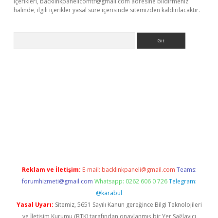
içerikleri,
backlinkpanelicomtr@gmail.com
adresine bildirmeniz
halinde, ilgili içerikler yasal süre içerisinde sitemizden kaldırılacaktır.
Arama
giriş
Reklam ve İletişim:
E-mail:
backlinkpaneli@gmail.com
Teams:
forumhizmeti@gmail.com
Whatsapp: 0262 606 0 726
Telegram:
@karabul
Yasal Uyarı:
Sitemiz, 5651 Sayılı Kanun gereğince Bilgi Teknolojileri
ve İletişim Kurumu (BTK) tarafından onaylanmış bir Yer Sağlayıcı