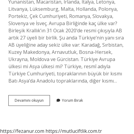
Yunanistan, Macaristan, İrlanda, İtalya, Letonya,
Litvanya, Lüksemburg, Malta, Hollanda, Polonya,
Portekiz, Çek Cumhuriyeti, Romanya, Slovakya,
Slovenya ve İsveç. Avrupa Birliğinde kaç ülke var?
Birleşik Krallık’ın 31 Ocak 2020’de resmi çıkışıyla AB
artık 27 üyeli bir birlik. Şu anda Türkiye’nin yanı sıra
AB üyeliğine aday sekiz ülke var: Karadağ, Sırbistan,
Kuzey Makedonya, Arnavutluk, Bosna-Hersek,
Ukrayna, Moldova ve Gürcistan. Türkiye Avrupa
ülkesi mi Asya ülkesi mi? Türkiye, resmî adıyla
Türkiye Cumhuriyeti, topraklarının büyük bir kısmı
Batı Asya’da Anadolu topraklarında, diğer kısmı…
Avrupada
Devamını okuyun
Yorum Bırak
Hangi
Ülkeler
Vardır
https://fezanur.com
https://mutluciftlik.com.tr