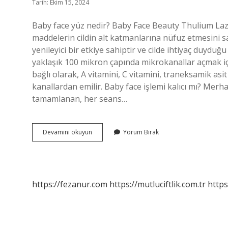
Tarih: Ekim 15, 2024
Baby face yüz nedir? Baby Face Beauty Thulium Laze
maddelerin cildin alt katmanlarına nüfuz etmesini 
yenileyici bir etkiye sahiptir ve cilde ihtiyaç duyduğ
yaklaşık 100 mikron çapında mikrokanallar açmak için 
bağlı olarak, A vitamini, C vitamini, traneksamik asi
kanallardan emilir. Baby face işlemi kalıcı mı? Merh
tamamlanan, her seans…
Baby
Devamını okuyun
Yorum Bırak
Face
Yüz
Ne
Demek
https://fezanur.com
https://mutluciftlik.com.tr
https