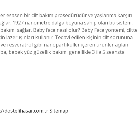
r esasen bir cilt bakım prosedürüdür ve yaşlanma karşıtı
sağlar. 1927 nanometre dalga boyuna sahip olan bu sistem,
u bakımı sağlar. Baby face nasıl olur? Baby Face yöntemi, ciltt
lazer ışınları kullanır. Tedavi edilen kişinin cilt sorununa
t ve resveratrol gibi nanopartiküller içeren ürünler açılan
aba, bebek yüz güzellik bakımı genellikle 3 ila 5 seansta
://dostelihasar.com.tr
Sitemap