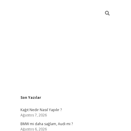
Sidebar
Son Yazılar
pia bella casino giriş
Kağıt Nedir Nasıl Yapılır ?
Ağustos 7, 2026
BMW mi daha sağlam, Audi mi ?
Ağustos 6, 2026