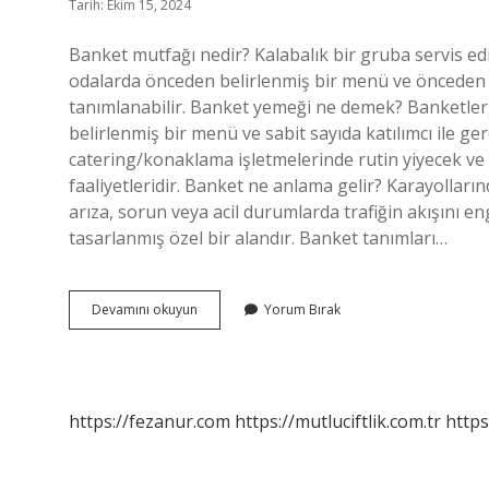
Tarih: Ekim 15, 2024
Banket mutfağı nedir? Kalabalık bir gruba servis edi
odalarda önceden belirlenmiş bir menü ve önceden be
tanımlanabilir. Banket yemeği ne demek? Banketler
belirlenmiş bir menü ve sabit sayıda katılımcı ile g
catering/konaklama işletmelerinde rutin yiyecek ve 
faaliyetleridir. Banket ne anlama gelir? Karayollarında
arıza, sorun veya acil durumlarda trafiğin akışını 
tasarlanmış özel bir alandır. Banket tanımları…
Banket
Devamını okuyun
Yorum Bırak
Mutfağı
Ne
Demek
https://fezanur.com
https://mutluciftlik.com.tr
https