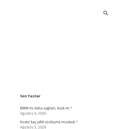
Sidebar
Son Yazılar
pia bella casino giriş
BMW mi daha sağlam, Audi mi ?
Ağustos 6, 2026
Kostić kaç yıllık sözleşme imzaladı ?
Ağustos 5, 2026