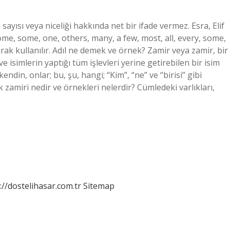
n sayısı veya niceliği hakkında net bir ifade vermez. Esra, Elif
ome, some, one, others, many, a few, most, all, every, some,
arak kullanılır. Adıl ne demek ve örnek? Zamir veya zamir, bir
ve isimlerin yaptığı tüm işlevleri yerine getirebilen bir isim
kendin, onlar; bu, şu, hangi; “Kim”, “ne” ve “birisi” gibi
ik zamiri nedir ve örnekleri nelerdir? Cümledeki varlıkları,
://dostelihasar.com.tr
Sitemap