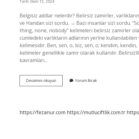
Tarih: Ekim 15, 2024
Belgisiz adıllar nelerdir? Belirsiz zamirler, varlıkları
ve Handan sizi sordu. → Bazı insanlar sizi sordu. “S
thing, none, nobody” kelimeleri belirsiz zamirler ol
cümledeki varlıkların adlarının yerine kullanılabilen 
kelimesidir. Ben, sen, o, biz, sen, o; kendim, kendin, 
kelimeler genellikle zamir olarak kullanılır. Belirsizl
kavramları…
Belgisiz
Devamını okuyun
Yorum Bırak
Adıl
Nedir
Örnekler
https://fezanur.com
https://mutluciftlik.com.tr
https