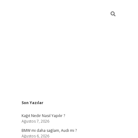
Sidebar
Son Yazılar
pia bella casino giriş
Kağıt Nedir Nasıl Yapılır ?
Ağustos 7, 2026
BMW mi daha sağlam, Audi mi ?
Ağustos 6, 2026