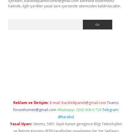
içerikleri,
backlinkpanelicomtr@gmail.com
adresine bildirmeniz
halinde, ilgili içerikler yasal süre içerisinde sitemizden kaldırılacaktır.
Arama
giriş
Reklam ve İletişim:
E-mail:
backlinkpaneli@gmail.com
Teams:
forumhizmeti@gmail.com
Whatsapp: 0262 606 0 726
Telegram:
@karabul
Yasal Uyarı:
Sitemiz, 5651 Sayılı Kanun gereğince Bilgi Teknolojileri
ve İletişim Kurumu (BTK) tarafından onaylanmış bir Yer Sağlayıcı