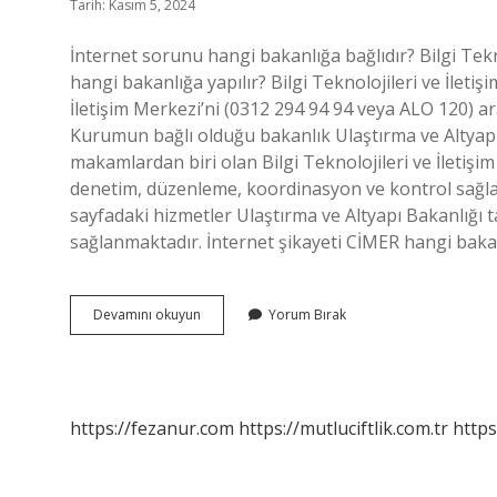
Tarih: Kasım 5, 2024
İnternet sorunu hangi bakanlığa bağlıdır? Bilgi Teknol
hangi bakanlığa yapılır? Bilgi Teknolojileri ve İlet
İletişim Merkezi’ni (0312 294 94 94 veya ALO 120) ara
Kurumun bağlı olduğu bakanlık Ulaştırma ve Altyapı B
makamlardan biri olan Bilgi Teknolojileri ve İletiş
denetim, düzenleme, koordinasyon ve kontrol sağlam
sayfadaki hizmetler Ulaştırma ve Altyapı Bakanlığı t
sağlanmaktadır. İnternet şikayeti CİMER hangi bak
İNternet
Devamını okuyun
Yorum Bırak
Hangi
Bakanlığa
Bağlı
https://fezanur.com
https://mutluciftlik.com.tr
https