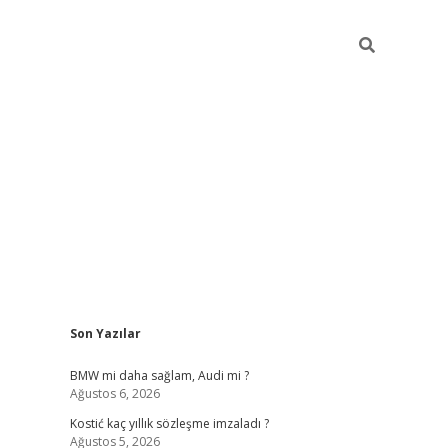
Sidebar
Son Yazılar
pia bella casino 
BMW mi daha sağlam, Audi mi ?
Ağustos 6, 2026
Kostić kaç yıllık sözleşme imzaladı ?
Ağustos 5, 2026