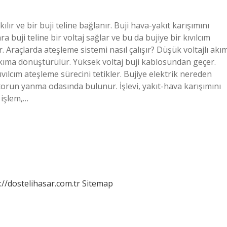
kılır ve bir buji teline bağlanır. Buji hava-yakıt karışımını
a buji teline bir voltaj sağlar ve bu da bujiye bir kıvılcım
r. Araçlarda ateşleme sistemi nasıl çalışır? Düşük voltajlı akı
akıma dönüştürülür. Yüksek voltaj buji kablosundan geçer.
kıvılcım ateşleme sürecini tetikler. Bujiye elektrik nereden
torun yanma odasında bulunur. İşlevi, yakıt-hava karışımını
 işlem,…
://dostelihasar.com.tr
Sitemap