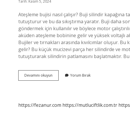
Tarih: Kasım 5, 2024
Ateşleme bujisi nasıl çalışır? Buji silindir kapağına ta
tutuşturur ve bu da sıkıştırma yaratır. Buji daha sonr
göndermek için kullanılır ve böylece motor çalıştırılı
aküden ateşleme bobinine gelir ve yüksek voltajlı 
Bujiler ve tırnakları arasında kıvılcımlar oluşur. Bu 
gelir? Bu küçük mucizevi parça her silindirde ve mo
tutuşturarak silindirin patlamasını başlatmaktır. Bu
Buji
Devamını okuyun
Yorum Bırak
Ateşleme
Sistemi
Nasıl
Çalışır
https://fezanur.com
https://mutluciftlik.com.tr
https