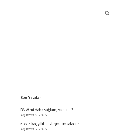
Sidebar
Son Yazılar
pia bella casino giriş
BMW mi daha sağlam, Audi mi ?
Ağustos 6, 2026
Kostić kaç yıllık sözleşme imzaladı ?
Ağustos 5, 2026