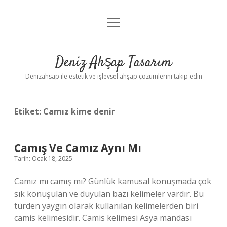
menüyü
Anasayfa
aç
Gizlilik Politikası
Deniz Ahşap Tasarım
Yasal Uyarı
Denizahsap ile estetik ve işlevsel ahşap çözümlerini takip edin
Etiket:
Camız kime denir
Camış Ve Camız Aynı Mı
Tarih: Ocak 18, 2025
Camız mı camış mı? Günlük kamusal konuşmada çok
sık konuşulan ve duyulan bazı kelimeler vardır. Bu
türden yaygın olarak kullanılan kelimelerden biri
camis kelimesidir. Camis kelimesi Asya mandası