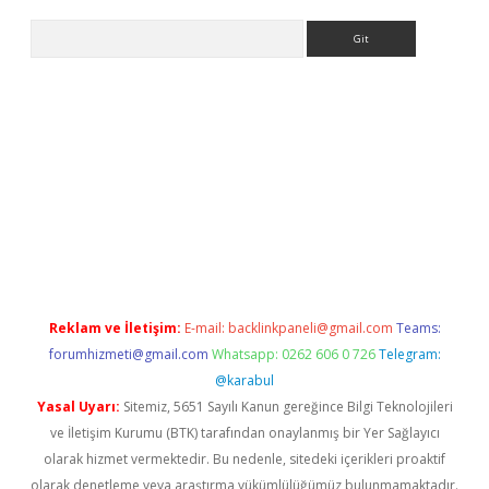
Arama
giriş
Reklam ve İletişim:
E-mail:
backlinkpaneli@gmail.com
Teams:
forumhizmeti@gmail.com
Whatsapp: 0262 606 0 726
Telegram:
@karabul
Yasal Uyarı:
Sitemiz, 5651 Sayılı Kanun gereğince Bilgi Teknolojileri
ve İletişim Kurumu (BTK) tarafından onaylanmış bir Yer Sağlayıcı
olarak hizmet vermektedir. Bu nedenle, sitedeki içerikleri proaktif
olarak denetleme veya araştırma yükümlülüğümüz bulunmamaktadır.