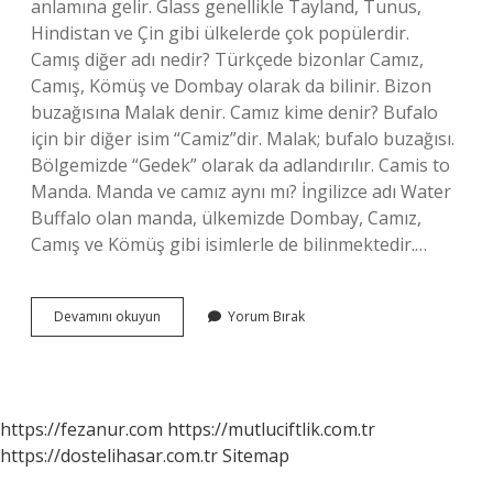
anlamına gelir. Glass genellikle Tayland, Tunus,
Hindistan ve Çin gibi ülkelerde çok popülerdir.
Camış diğer adı nedir? Türkçede bizonlar Camız,
Camış, Kömüş ve Dombay olarak da bilinir. Bizon
buzağısına Malak denir. Camız kime denir? Bufalo
için bir diğer isim “Camiz”dir. Malak; bufalo buzağısı.
Bölgemizde “Gedek” olarak da adlandırılır. Camis to
Manda. Manda ve camız aynı mı? İngilizce adı Water
Buffalo olan manda, ülkemizde Dombay, Camız,
Camış ve Kömüş gibi isimlerle de bilinmektedir.…
Camış
Devamını okuyun
Yorum Bırak
Ve
Camız
Aynı
Mı
https://fezanur.com
https://mutluciftlik.com.tr
https://dostelihasar.com.tr
Sitemap