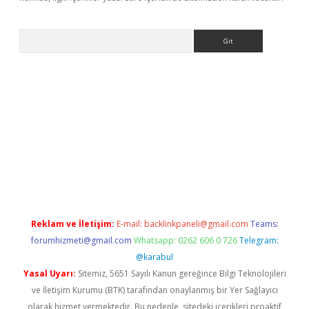
Arama
giriş
Reklam ve İletişim:
E-mail:
backlinkpaneli@gmail.com
Teams:
forumhizmeti@gmail.com
Whatsapp: 0262 606 0 726
Telegram:
@karabul
Yasal Uyarı:
Sitemiz, 5651 Sayılı Kanun gereğince Bilgi Teknolojileri
ve İletişim Kurumu (BTK) tarafından onaylanmış bir Yer Sağlayıcı
olarak hizmet vermektedir. Bu nedenle, sitedeki içerikleri proaktif