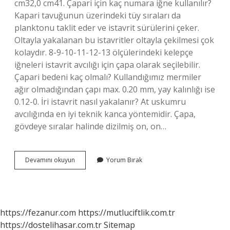
cm32,0 cm41. Çapari için kaç numara iğne kullanılır?
Kapari tavuğunun üzerindeki tüy sıraları da
planktonu taklit eder ve istavrit sürülerini çeker.
Oltayla yakalanan bu istavritler oltayla çekilmesi çok
kolaydır. 8-9-10-11-12-13 ölçülerindeki kelepçe
iğneleri istavrit avcılığı için çapa olarak seçilebilir.
Çapari bedeni kaç olmalı? Kullandığımız mermiler
ağır olmadığından çapı max. 0.20 mm, yay kalınlığı ise
0.12-0. İri istavrit nasıl yakalanır? At uskumru
avcılığında en iyi teknik kanca yöntemidir. Çapa,
gövdeye sıralar halinde dizilmiş on, on…
İStavrit
Devamını okuyun
Yorum Bırak
Iğnesi
Kaç
Numara
Olması
Lazım
https://fezanur.com
https://mutluciftlik.com.tr
https://dostelihasar.com.tr
Sitemap