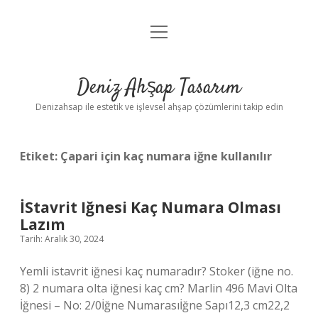
menüyü
Anasayfa
aç
Gizlilik Politikası
Deniz Ahşap Tasarım
Yasal Uyarı
Denizahsap ile estetik ve işlevsel ahşap çözümlerini takip edin
Etiket:
Çapari için kaç numara iğne kullanılır
İStavrit Iğnesi Kaç Numara Olması
Lazım
Tarih: Aralık 30, 2024
Yemli istavrit iğnesi kaç numaradır? Stoker (iğne no.
8) 2 numara olta iğnesi kaç cm? Marlin 496 Mavi Olta
İğnesi – No: 2/0İğne Numarasıİğne Sapı12,3 cm22,2