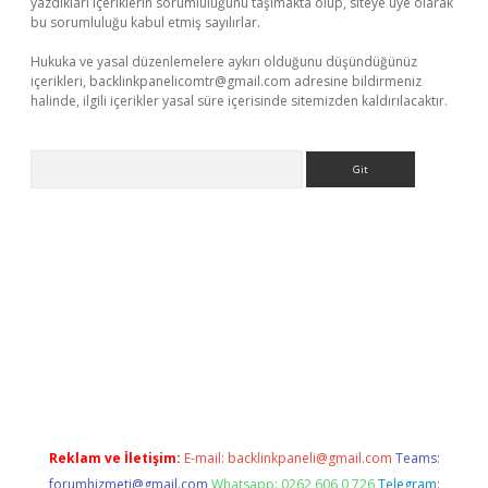
yazdıkları içeriklerin sorumluluğunu taşımakta olup, siteye üye olarak
bu sorumluluğu kabul etmiş sayılırlar.
Hukuka ve yasal düzenlemelere aykırı olduğunu düşündüğünüz
içerikleri,
backlinkpanelicomtr@gmail.com
adresine bildirmeniz
halinde, ilgili içerikler yasal süre içerisinde sitemizden kaldırılacaktır.
Arama
giriş
Reklam ve İletişim:
E-mail:
backlinkpaneli@gmail.com
Teams:
forumhizmeti@gmail.com
Whatsapp: 0262 606 0 726
Telegram: