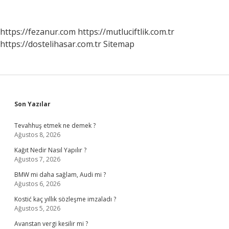
Olduğunu
Nasıl
Anlarsınız
https://fezanur.com
https://mutluciftlik.com.tr
https://dostelihasar.com.tr
Sitemap
Sidebar
Son Yazılar
Tevahhuş etmek ne demek ?
Ağustos 8, 2026
Kağıt Nedir Nasıl Yapılır ?
Ağustos 7, 2026
BMW mi daha sağlam, Audi mi ?
Ağustos 6, 2026
Kostić kaç yıllık sözleşme imzaladı ?
Ağustos 5, 2026
Avanstan vergi kesilir mi ?