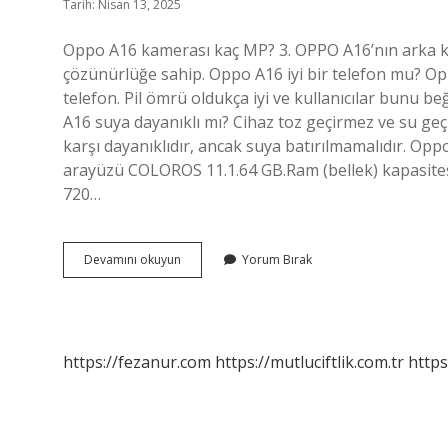
Tarih: Nisan 13, 2025
Oppo A16 kamerası kaç MP? 3. OPPO A16’nın arka 
çözünürlüğe sahip. Oppo A16 iyi bir telefon mu? O
telefon. Pil ömrü oldukça iyi ve kullanıcılar bunu be
A16 suya dayanıklı mı? Cihaz toz geçirmez ve su geçi
karşı dayanıklıdır, ancak suya batırılmamalıdır. Oppo
arayüzü COLOROS 11.1.64 GB.Ram (bellek) kapasites
720…
Oppo
Devamını okuyun
Yorum Bırak
16
Kaç
Megapiksel
Kamerası
Var
https://fezanur.com
https://mutluciftlik.com.tr
https