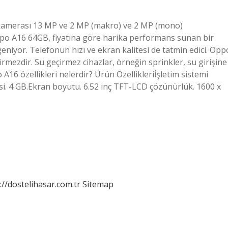
kamerası 13 MP ve 2 MP (makro) ve 2 MP (mono)
ppo A16 64GB, fiyatına göre harika performans sunan bir
ğeniyor. Telefonun hızı ve ekran kalitesi de tatmin edici. Opp
rmezdir. Su geçirmez cihazlar, örneğin sprinkler, su girişine
 A16 özellikleri nelerdir? Ürün Özellikleriİşletim sistemi
i. 4 GB.Ekran boyutu. 6.52 inç TFT-LCD çözünürlük. 1600 x
://dostelihasar.com.tr
Sitemap