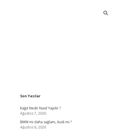
Sidebar
Son Yazılar
pia bella casino giriş
Kağıt Nedir Nasıl Yapılır ?
Ağustos 7, 2026
BMW mi daha sağlam, Audi mi ?
Ağustos 6, 2026