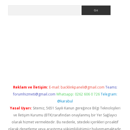
Arama
giriş
Reklam ve İletişim:
E-mail:
backlinkpaneli@gmail.com
Teams:
forumhizmeti@gmail.com
Whatsapp: 0262 606 0 726
Telegram:
@karabul
Yasal Uyarı:
Sitemiz, 5651 Sayılı Kanun gereğince Bilgi Teknolojileri
ve İletişim Kurumu (BTK) tarafından onaylanmış bir Yer Sağlayıcı
olarak hizmet vermektedir. Bu nedenle, sitedeki içerikleri proaktif
olarak denetleme veya araştırma yükümlülüğümüz bulunmamaktadır.