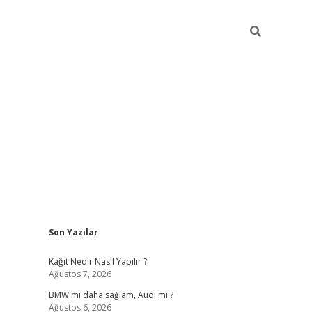
Sidebar
Son Yazılar
pia bella casino giriş
Kağıt Nedir Nasıl Yapılır ?
Ağustos 7, 2026
BMW mi daha sağlam, Audi mi ?
Ağustos 6, 2026