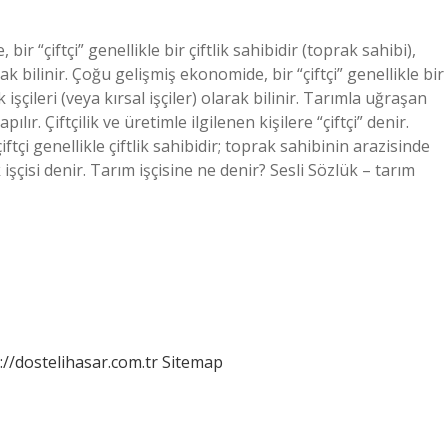
ir “çiftçi” genellikle bir çiftlik sahibidir (toprak sahibi),
olarak bilinir. Çoğu gelişmiş ekonomide, bir “çiftçi” genellikle bir
lik işçileri (veya kırsal işçiler) olarak bilinir. Tarımla uğraşan
lır. Çiftçilik ve üretimle ilgilenen kişilere “çiftçi” denir.
ftçi genellikle çiftlik sahibidir; toprak sahibinin arazisinde
tlik işçisi denir. Tarım işçisine ne denir? Sesli Sözlük – tarım
://dostelihasar.com.tr
Sitemap