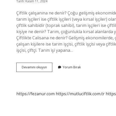
Tarih: Kasım 11, 2024
Çiftlik çalışanına ne denir? Çoğu gelişmiş ekonomide, b
tarım işçileri ise çiftlik işçileri (veya kırsal işçiler) 
çiftlik sahibidir (toprak sahibi), tarım işçileri ise çift
kişiye ne denir? Tarım, çoğunlukla kırsal alanlarda yapı
Çiftlikte Calisana ne denir? Gelişmiş ekonomilerde, çi
çalışan kişilere ise tarım işçisi, çiftlik işçisi veya çif
işçisi, çiftçi. Tarım işi yapana…
Çiftlikte
Devamını okuyun
Yorum Bırak
Çalışan
Kişiye
Ne
Denir
https://fezanur.com
https://mutluciftlik.com.tr
https