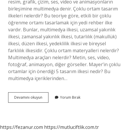
resim, grafik, çizim, ses, video ve animasyonların
birleşimine multimedya denir. Çoklu ortam tasarım
ilkeleri nelerdir? Bu teoriye göre, etkili bir çoklu
öğrenme ortamı tasarlamak için yedi rehber ilke
vardır. Bunlar, multimedya ilkesi, uzamsal yakınlık
ilkesi, zamansal yakınlık ilkesi, tutarlılık (makullük)
ilkesi, düzen ilkesi, yedeklilik ilkesi ve bireysel
farklılık ilkesidir. Çoklu ortam materyalleri nelerdir?
Multimedya araçları nelerdir? Metin, ses, video,
fotoğraf, animasyon, diğer görseller. Mayer’in çoklu
ortamlar için önerdiği 5 tasarım ilkesi nedir? Bu
multimedya içeriklerinden…
Çoklu
Devamını okuyun
Yorum Bırak
Ortam
Öğrenme
Kuramı
Nedir
https://fezanur.com
https://mutluciftlik.com.tr