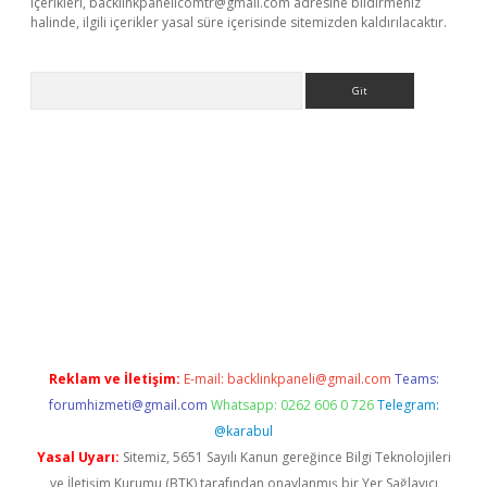
içerikleri,
backlinkpanelicomtr@gmail.com
adresine bildirmeniz
halinde, ilgili içerikler yasal süre içerisinde sitemizden kaldırılacaktır.
Arama
giriş
Reklam ve İletişim:
E-mail:
backlinkpaneli@gmail.com
Teams:
forumhizmeti@gmail.com
Whatsapp: 0262 606 0 726
Telegram:
@karabul
Yasal Uyarı:
Sitemiz, 5651 Sayılı Kanun gereğince Bilgi Teknolojileri
ve İletişim Kurumu (BTK) tarafından onaylanmış bir Yer Sağlayıcı