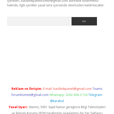
içerikleri,
backlinkpanelicomtr@gmail.com
adresine bildirmeniz
halinde, ilgili içerikler yasal süre içerisinde sitemizden kaldırılacaktır.
Arama
 giriş
Reklam ve İletişim:
E-mail:
backlinkpaneli@gmail.com
Teams:
forumhizmeti@gmail.com
Whatsapp: 0262 606 0 726
Telegram:
@karabul
Yasal Uyarı:
Sitemiz, 5651 Sayılı Kanun gereğince Bilgi Teknolojileri
ve İletişim Kurumu (BTK) tarafından onaylanmış bir Yer Sağlayıcı