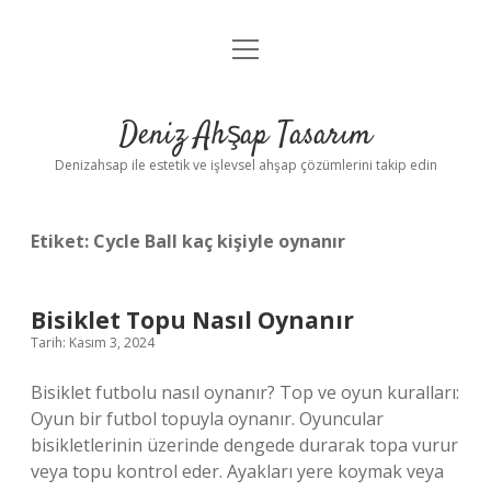
menüyü
Anasayfa
aç
Gizlilik Politikası
Deniz Ahşap Tasarım
Yasal Uyarı
Denizahsap ile estetik ve işlevsel ahşap çözümlerini takip edin
Etiket:
Cycle Ball kaç kişiyle oynanır
Bisiklet Topu Nasıl Oynanır
Tarih: Kasım 3, 2024
Bisiklet futbolu nasıl oynanır? Top ve oyun kuralları:
Oyun bir futbol topuyla oynanır. Oyuncular
bisikletlerinin üzerinde dengede durarak topa vurur
veya topu kontrol eder. Ayakları yere koymak veya