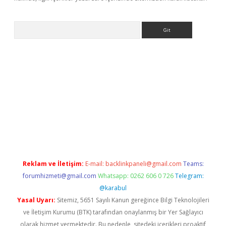
Arama
giriş
Reklam ve İletişim:
E-mail:
backlinkpaneli@gmail.com
Teams:
forumhizmeti@gmail.com
Whatsapp: 0262 606 0 726
Telegram:
@karabul
Yasal Uyarı:
Sitemiz, 5651 Sayılı Kanun gereğince Bilgi Teknolojileri
ve İletişim Kurumu (BTK) tarafından onaylanmış bir Yer Sağlayıcı
olarak hizmet vermektedir. Bu nedenle, sitedeki içerikleri proaktif