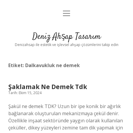
menüyü
Anasayfa
aç
Gizlilik Politikası
Deniz Ahşap Tasarım
Yasal Uyarı
Denizahsap ile estetik ve işlevsel ahşap çözümlerini takip edin
Etiket:
Dalkavukluk ne demek
Şaklamak Ne Demek Tdk
Tarih: Ekim 15, 2024
Şakül ne demek TDK? Uzun bir ipe konik bir ağırlık
bağlanarak oluşturulan mekanizmaya çekül denir.
Özellikle inşaat sektöründe yaygın olarak kullanılan
çeküller, dikey yüzeyleri zemine tam dik yapmak için