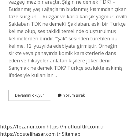
vazgeçilmez bir araçtır. Şılgın ne demek TDK? –
Budanmış yaşlı ağaçların budanmış kısmından çıkan
taze sürgün. – Rüzgâr ve karla karışık yağmur, cıvıltı.
Şaklaban TDK ne demek? Şaklaban, eski bir Türkçe
kelime olup, ses taklidi temelinde oluşturulmuş
kelimelerden biridir. “Şak” sesinden türetilen bu
kelime, 12. yüzyılda edebiyata girmiştir. Örneğin
sirkte veya panayırda komik karakterlerle dans
eden ve hikayeler anlatan kişilere joker denir.
Sançmak ne demek TDK? Türkçe sözlükte eskimiş
ifadesiyle kullanılan…
Şaklamak
Devamını okuyun
Yorum Bırak
Ne
Demek
Tdk
https://fezanur.com
https://mutluciftlik.com.tr
https://dostelihasar.com.tr
Sitemap