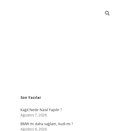
Sidebar
Son Yazılar
pia bella casino giriş
Kağıt Nedir Nasıl Yapılır ?
Ağustos 7, 2026
BMW mi daha sağlam, Audi mi ?
Ağustos 6, 2026