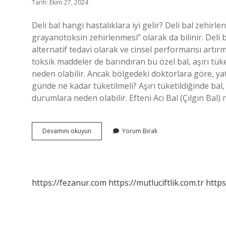
Tarih: Ekim 27, 2024
Deli bal hangi hastalıklara iyi gelir? Deli bal zehirle
grayanotoksin zehirlenmesi” olarak da bilinir. Deli 
alternatif tedavi olarak ve cinsel performansı artırmak
toksik maddeler de barındıran bu özel bal, aşırı tü
neden olabilir. Ancak bölgedeki doktorlara göre, yata
günde ne kadar tüketilmeli? Aşırı tüketildiğinde bal
durumlara neden olabilir. Efteni Acı Bal (Çılgın Bal)
Deli
Devamını okuyun
Yorum Bırak
Bal
Neye
Iyi
Gelir
https://fezanur.com
https://mutluciftlik.com.tr
https