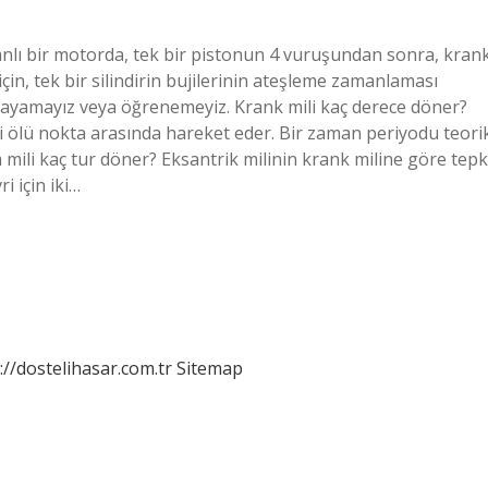
nlı bir motorda, tek bir pistonun 4 vuruşundan sonra, kran
için, tek bir silindirin bujilerinin ateşleme zamanlaması
playamayız veya öğrenemeyiz. Krank mili kaç derece döner?
iki ölü nokta arasında hareket eder. Bir zaman periyodu teori
 mili kaç tur döner? Eksantrik milinin krank miline göre tepk
i için iki…
://dostelihasar.com.tr
Sitemap