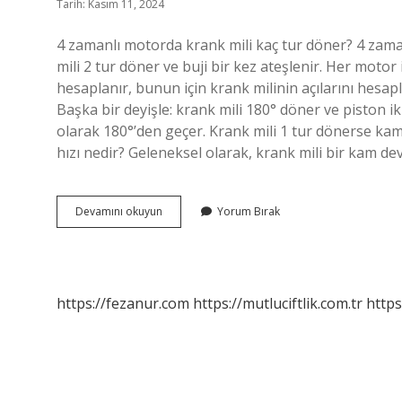
Tarih: Kasım 11, 2024
4 zamanlı motorda krank mili kaç tur döner? 4 zama
mili 2 tur döner ve buji bir kez ateşlenir. Her motor 
hesaplanır, bunun için krank milinin açılarını hesa
Başka bir deyişle: krank mili 180° döner ve piston 
olarak 180°’den geçer. Krank mili 1 tur dönerse kam
hızı nedir? Geleneksel olarak, krank mili bir kam devr
Krank
Devamını okuyun
Yorum Bırak
Mili
Kaç
Tur
Döner
https://fezanur.com
https://mutluciftlik.com.tr
https