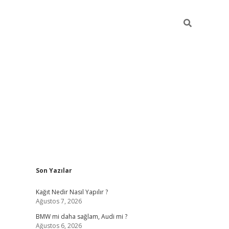
Sidebar
Son Yazılar
pia bella casino giriş
Kağıt Nedir Nasıl Yapılır ?
Ağustos 7, 2026
BMW mi daha sağlam, Audi mi ?
Ağustos 6, 2026