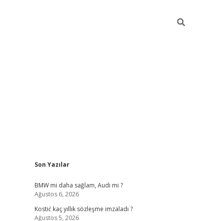
Sidebar
Son Yazılar
pia bella casino giriş
BMW mi daha sağlam, Audi mi ?
Ağustos 6, 2026
Kostić kaç yıllık sözleşme imzaladı ?
Ağustos 5, 2026