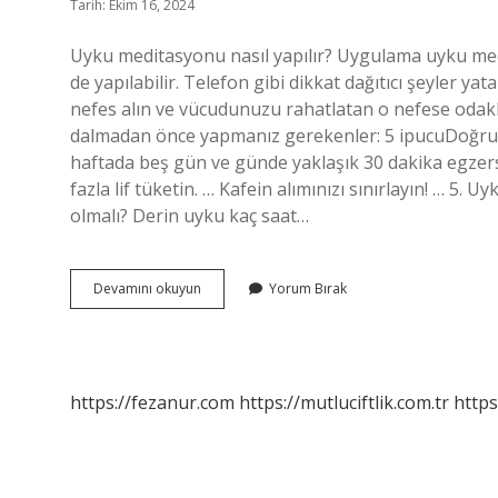
Tarih: Ekim 16, 2024
Uyku meditasyonu nasıl yapılır? Uygulama uyku medit
de yapılabilir. Telefon gibi dikkat dağıtıcı şeyler ya
nefes alın ve vücudunuzu rahatlatan o nefese odak
dalmadan önce yapmanız gerekenler: 5 ipucuDoğru mi
haftada beş gün ve günde yaklaşık 30 dakika egzers
fazla lif tüketin. … Kafein alımınızı sınırlayın! … 5
olmalı? Derin uyku kaç saat…
Derin
Devamını okuyun
Yorum Bırak
Uyku
Meditasyonu
Nedir
https://fezanur.com
https://mutluciftlik.com.tr
https