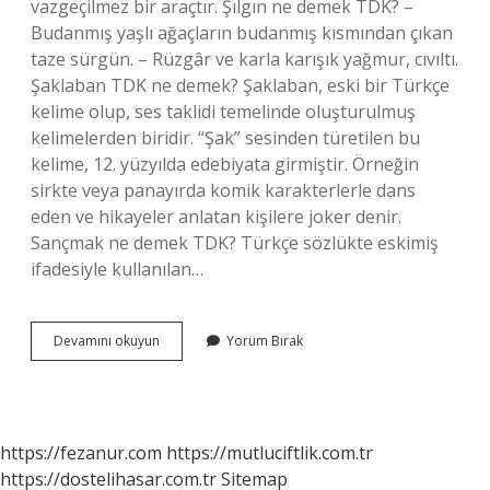
vazgeçilmez bir araçtır. Şılgın ne demek TDK? –
Budanmış yaşlı ağaçların budanmış kısmından çıkan
taze sürgün. – Rüzgâr ve karla karışık yağmur, cıvıltı.
Şaklaban TDK ne demek? Şaklaban, eski bir Türkçe
kelime olup, ses taklidi temelinde oluşturulmuş
kelimelerden biridir. “Şak” sesinden türetilen bu
kelime, 12. yüzyılda edebiyata girmiştir. Örneğin
sirkte veya panayırda komik karakterlerle dans
eden ve hikayeler anlatan kişilere joker denir.
Sançmak ne demek TDK? Türkçe sözlükte eskimiş
ifadesiyle kullanılan…
Şaklamak
Devamını okuyun
Yorum Bırak
Ne
Demek
Tdk
https://fezanur.com
https://mutluciftlik.com.tr
https://dostelihasar.com.tr
Sitemap