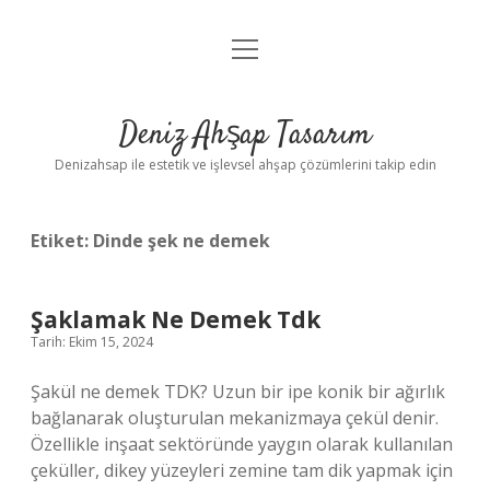
menüyü
Anasayfa
aç
Gizlilik Politikası
Deniz Ahşap Tasarım
Yasal Uyarı
Denizahsap ile estetik ve işlevsel ahşap çözümlerini takip edin
Etiket:
Dinde şek ne demek
Şaklamak Ne Demek Tdk
Tarih: Ekim 15, 2024
Şakül ne demek TDK? Uzun bir ipe konik bir ağırlık
bağlanarak oluşturulan mekanizmaya çekül denir.
Özellikle inşaat sektöründe yaygın olarak kullanılan
çeküller, dikey yüzeyleri zemine tam dik yapmak için