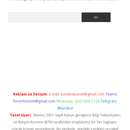
Arama
giriş
Reklam ve İletişim:
E-mail:
backlinkpaneli@gmail.com
Teams:
forumhizmeti@gmail.com
Whatsapp: 0262 606 0 726
Telegram:
@karabul
Yasal Uyarı:
Sitemiz, 5651 Sayılı Kanun gereğince Bilgi Teknolojileri
ve İletişim Kurumu (BTK) tarafından onaylanmış bir Yer Sağlayıcı
olarak hizmet vermektedir. Bu nedenle, sitedeki içerikleri proaktif