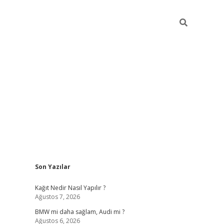
Sidebar
Son Yazılar
pia bella casino giriş
Kağıt Nedir Nasıl Yapılır ?
Ağustos 7, 2026
BMW mi daha sağlam, Audi mi ?
Ağustos 6, 2026