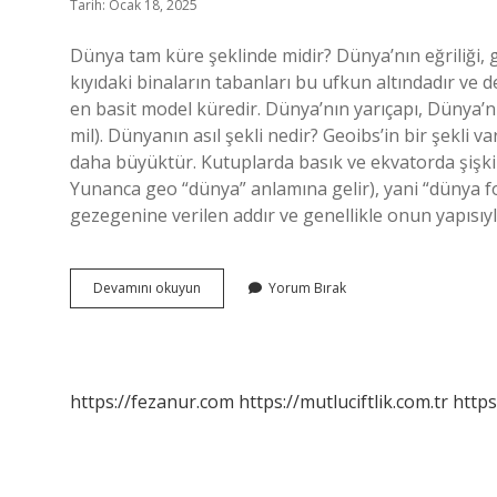
Tarih: Ocak 18, 2025
Dünya tam küre şeklinde midir? Dünya’nın eğriliği, 
kıyıdaki binaların tabanları bu ufkun altındadır ve 
en basit model küredir. Dünya’nın yarıçapı, Dünya’
mil). Dünyanın asıl şekli nedir? Geoibs’in bir şekli 
daha büyüktür. Kutuplarda basık ve ekvatorda şişkin
Yunanca geo “dünya” anlamına gelir), yani “dünya f
gezegenine verilen addır ve genellikle onun yapısıyla
Dünya
Devamını okuyun
Yorum Bırak
Tam
Bir
Küre
Şeklinde
Midir
https://fezanur.com
https://mutluciftlik.com.tr
https