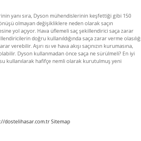
inin yanı sıra, Dyson mühendislerinin keşfettiği gibi 150
 dönüşü olmayan değişikliklere neden olarak saçın
ine yol açıyor. Hava üflemeli saç şekillendirici saça zarar
lendiricilerin doğru kullanıldığında saça zarar verme olasılığ
rar verebilir. Aşırı ısı ve hava akışı saçınızın kurumasına,
abilir. Dyson kullanmadan önce saça ne sürülmeli? En iyi
cusu kullanılarak hafifçe nemli olarak kurutulmuş yeni
://dostelihasar.com.tr
Sitemap