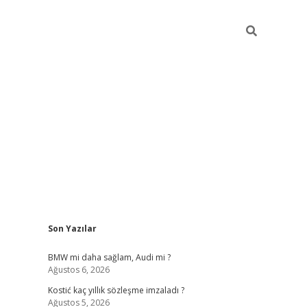
Sidebar
Son Yazılar
pia bella casino giriş
BMW mi daha sağlam, Audi mi ?
Ağustos 6, 2026
Kostić kaç yıllık sözleşme imzaladı ?
Ağustos 5, 2026