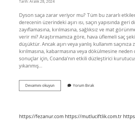
Tarih: Aralık 28, 2024
Dyson saça zarar veriyor mu? Tüm bu zararlı etkiler
derecenin üzerindeki aşırı ısı, saçın yapısında geri
zayıflamasına, kırılmasına, sağlıksız ve mat görünmes
verir mi? Araştırmamıza göre, hava üflemeli saç şekil
düşüktür. Ancak aşırı veya yanlış kullanım saçınıza za
kırılmasına, kabarmasına veya dökülmesine neden ol
sonuçlar için, Coanda’nın etkili düzleştirici kurutu
yıkanmış…
Dyson
Devamını okuyun
Yorum Bırak
Gerçekten
Saça
Zarar
Vermiyor
Mu
https://fezanur.com
https://mutluciftlik.com.tr
https