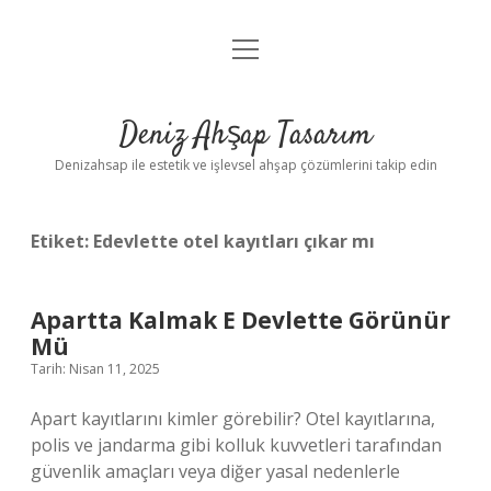
menüyü
Anasayfa
aç
Gizlilik Politikası
Deniz Ahşap Tasarım
Yasal Uyarı
Denizahsap ile estetik ve işlevsel ahşap çözümlerini takip edin
Etiket:
Edevlette otel kayıtları çıkar mı
Apartta Kalmak E Devlette Görünür
Mü
Tarih: Nisan 11, 2025
Apart kayıtlarını kimler görebilir? Otel kayıtlarına,
polis ve jandarma gibi kolluk kuvvetleri tarafından
güvenlik amaçları veya diğer yasal nedenlerle