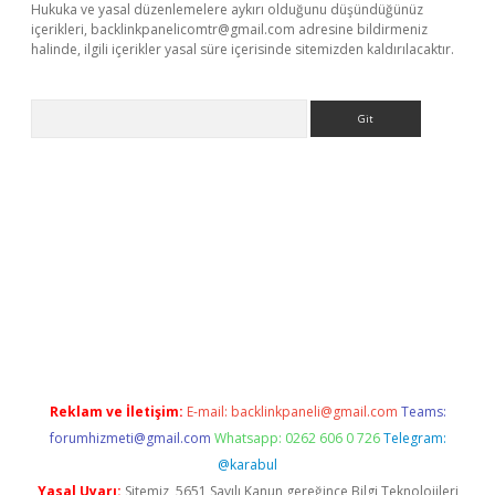
Hukuka ve yasal düzenlemelere aykırı olduğunu düşündüğünüz
içerikleri,
backlinkpanelicomtr@gmail.com
adresine bildirmeniz
halinde, ilgili içerikler yasal süre içerisinde sitemizden kaldırılacaktır.
Arama
giriş
Reklam ve İletişim:
E-mail:
backlinkpaneli@gmail.com
Teams:
forumhizmeti@gmail.com
Whatsapp: 0262 606 0 726
Telegram:
@karabul
Yasal Uyarı:
Sitemiz, 5651 Sayılı Kanun gereğince Bilgi Teknolojileri