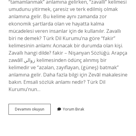
“tamamlanmak” anlamına gelirken, “zavalli” kelimesi
umudunu yitirmek, çaresiz ve terk edilmiş olmak
anlamına gelir. Bu kelime aynı zamanda zor
ekonomik şartlarda olan ve hayatta kalma
mücadelesi veren insanlar için de kullanılır. Zavallı
biri ne demek? Türk Dil Kurumu’na göre “fakir”
kelimesinin anlamı: Acınacak bir durumda olan kişi.
Zavallı hangi dilde? fakir – Nişanyan Sözlüğü. Arapça
zawālī زوالي kelimesinden ödünç alınmış bir
kelimedir ve “azalan, zayıflayan, (güneş) batmak”
anlamına gelir. Daha fazla bilgi için Zevāl makalesine
bakın. Emsali sözlük anlamı nedir? Türk Dil
Kurumu’nun…
Zavallı
Devamını okuyun
Yorum Bırak
Kelimesinin
Sözlük
Anlamı
Nedir