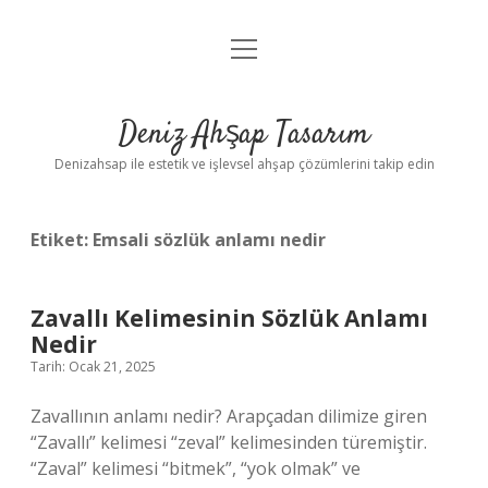
menüyü
Anasayfa
aç
Gizlilik Politikası
Deniz Ahşap Tasarım
Yasal Uyarı
Denizahsap ile estetik ve işlevsel ahşap çözümlerini takip edin
Etiket:
Emsali sözlük anlamı nedir
Zavallı Kelimesinin Sözlük Anlamı
Nedir
Tarih: Ocak 21, 2025
Zavallının anlamı nedir? Arapçadan dilimize giren
“Zavallı” kelimesi “zeval” kelimesinden türemiştir.
“Zaval” kelimesi “bitmek”, “yok olmak” ve