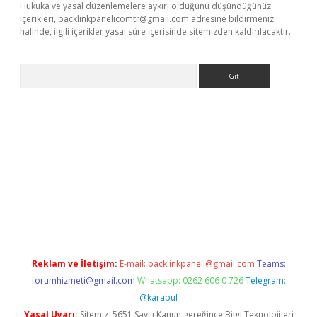
Hukuka ve yasal düzenlemelere aykırı olduğunu düşündüğünüz
içerikleri,
backlinkpanelicomtr@gmail.com
adresine bildirmeniz
halinde, ilgili içerikler yasal süre içerisinde sitemizden kaldırılacaktır.
Arama
giriş
Reklam ve İletişim:
E-mail:
backlinkpaneli@gmail.com
Teams:
forumhizmeti@gmail.com
Whatsapp: 0262 606 0 726
Telegram:
@karabul
Yasal Uyarı:
Sitemiz, 5651 Sayılı Kanun gereğince Bilgi Teknolojileri