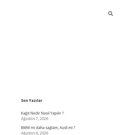
Sidebar
Son Yazılar
pia bella casino giriş
Kağıt Nedir Nasıl Yapılır ?
Ağustos 7, 2026
BMW mi daha sağlam, Audi mi ?
Ağustos 6, 2026