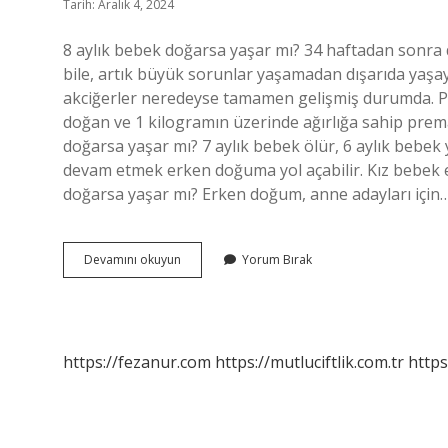
Tarih: Aralık 4, 2024
8 aylık bebek doğarsa yaşar mı? 34 haftadan sonra
bile, artık büyük sorunlar yaşamadan dışarıda yaşay
akciğerler neredeyse tamamen gelişmiş durumda. P
doğan ve 1 kilogramın üzerinde ağırlığa sahip prema
doğarsa yaşar mı? 7 aylık bebek ölür, 6 aylık bebek
devam etmek erken doğuma yol açabilir. Kız bebek 
doğarsa yaşar mı? Erken doğum, anne adayları için
Erken
Devamını okuyun
Yorum Bırak
Doğan
Bebekler
Neden
Ölür
https://fezanur.com
https://mutluciftlik.com.tr
https