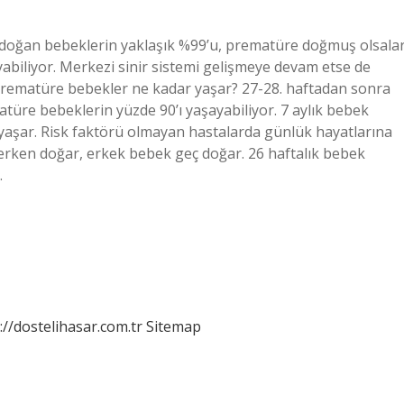
 doğan bebeklerin yaklaşık %99’u, prematüre doğmuş olsala
abiliyor. Merkezi sinir sistemi gelişmeye devam etse de
rematüre bebekler ne kadar yaşar? 27-28. haftadan sonra
türe bebeklerin yüzde 90’ı yaşayabiliyor. 7 aylık bebek
 yaşar. Risk faktörü olmayan hastalarda günlük hayatlarına
erken doğar, erkek bebek geç doğar. 26 haftalık bebek
…
://dostelihasar.com.tr
Sitemap