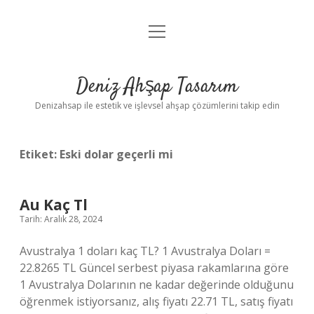
menüyü
Anasayfa
aç
Gizlilik Politikası
Deniz Ahşap Tasarım
Yasal Uyarı
Denizahsap ile estetik ve işlevsel ahşap çözümlerini takip edin
Etiket:
Eski dolar geçerli mi
Au Kaç Tl
Tarih: Aralık 28, 2024
Avustralya 1 doları kaç TL? 1 Avustralya Doları =
22.8265 TL Güncel serbest piyasa rakamlarına göre
1 Avustralya Dolarının ne kadar değerinde olduğunu
öğrenmek istiyorsanız, alış fiyatı 22.71 TL, satış fiyatı