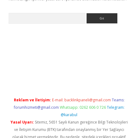
Arama
giriş
Reklam ve İletişim:
E-mail:
backlinkpaneli@gmail.com
Teams:
forumhizmeti@gmail.com
Whatsapp: 0262 606 0 726
Telegram:
@karabul
Yasal Uyarı:
Sitemiz, 5651 Sayılı Kanun gereğince Bilgi Teknolojileri
ve İletişim Kurumu (BTK) tarafından onaylanmış bir Yer Sağlayıcı
olarak hizmet vermektedir. Bu nedenle, sitedeki içerikleri proaktif