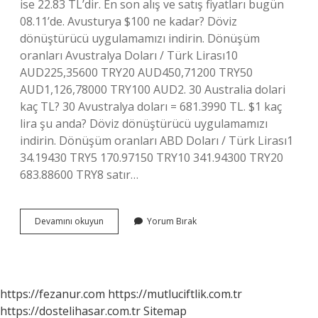
ise 22.83 TL’dir. En son alış ve satış fiyatları bugün
08.11’de. Avusturya $100 ne kadar? Döviz
dönüştürücü uygulamamızı indirin. Dönüşüm
oranları Avustralya Doları / Türk Lirası10
AUD225,35600 TRY20 AUD450,71200 TRY50
AUD1,126,78000 TRY100 AUD2. 30 Australia dolari
kaç TL? 30 Avustralya doları = 681.3990 TL. $1 kaç
lira şu anda? Döviz dönüştürücü uygulamamızı
indirin. Dönüşüm oranları ABD Doları / Türk Lirası1
34.19430 TRY5 170.97150 TRY10 341.94300 TRY20
683.88600 TRY8 satır…
Au
Devamını okuyun
Yorum Bırak
Kaç
Tl
https://fezanur.com
https://mutluciftlik.com.tr
https://dostelihasar.com.tr
Sitemap