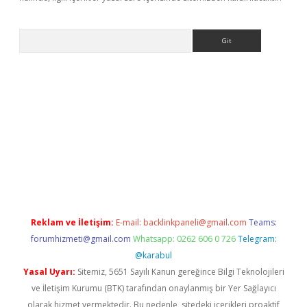
Arama
giriş
Reklam ve İletişim:
E-mail:
backlinkpaneli@gmail.com
Teams:
forumhizmeti@gmail.com
Whatsapp: 0262 606 0 726
Telegram:
@karabul
Yasal Uyarı:
Sitemiz, 5651 Sayılı Kanun gereğince Bilgi Teknolojileri
ve İletişim Kurumu (BTK) tarafından onaylanmış bir Yer Sağlayıcı
olarak hizmet vermektedir. Bu nedenle, sitedeki içerikleri proaktif