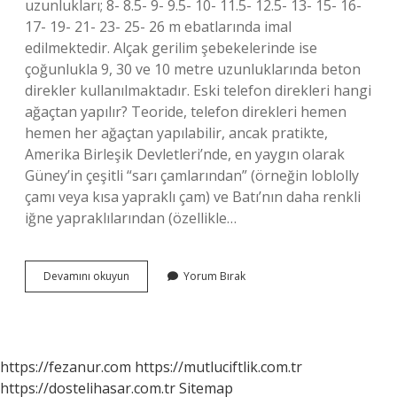
uzunlukları; 8- 8.5- 9- 9.5- 10- 11.5- 12.5- 13- 15- 16-
17- 19- 21- 23- 25- 26 m ebatlarında imal
edilmektedir. Alçak gerilim şebekelerinde ise
çoğunlukla 9, 30 ve 10 metre uzunluklarında beton
direkler kullanılmaktadır. Eski telefon direkleri hangi
ağaçtan yapılır? Teoride, telefon direkleri hemen
hemen her ağaçtan yapılabilir, ancak pratikte,
Amerika Birleşik Devletleri’nde, en yaygın olarak
Güney’in çeşitli “sarı çamlarından” (örneğin loblolly
çamı veya kısa yapraklı çam) ve Batı’nın daha renkli
iğne yapraklılarından (özellikle…
Ağaç
Devamını okuyun
Yorum Bırak
Telefon
Direkleri
Kaç
Kilo
Gelir
https://fezanur.com
https://mutluciftlik.com.tr
https://dostelihasar.com.tr
Sitemap