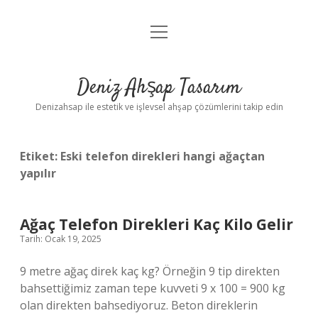
menüyü
Anasayfa
aç
Gizlilik Politikası
Deniz Ahşap Tasarım
Yasal Uyarı
Denizahsap ile estetik ve işlevsel ahşap çözümlerini takip edin
Etiket:
Eski telefon direkleri hangi ağaçtan
yapılır
Ağaç Telefon Direkleri Kaç Kilo Gelir
Tarih: Ocak 19, 2025
9 metre ağaç direk kaç kg? Örneğin 9 tip direkten
bahsettiğimiz zaman tepe kuvveti 9 x 100 = 900 kg
olan direkten bahsediyoruz. Beton direklerin