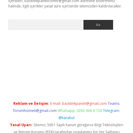
içerikleri,
backlinkpanelicomtr@gmail.com
adresine bildirmeniz
halinde, ilgili içerikler yasal süre içerisinde sitemizden kaldırılacaktır.
Arama
giriş
Reklam ve İletişim:
E-mail:
backlinkpaneli@gmail.com
Teams:
forumhizmeti@gmail.com
Whatsapp: 0262 606 0 726
Telegram:
@karabul
Yasal Uyarı:
Sitemiz, 5651 Sayılı Kanun gereğince Bilgi Teknolojileri
ve İletişim Kurumu (BTK) tarafından onaylanmış bir Yer Sağlayıcı