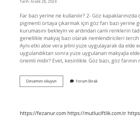
Tarih: Aralık 28, 2024
Far bazı yerine ne kullanılır? 2- Göz kapaklarınızda
pigmenti ortaya çıkarmak için göz farı bazı yerine g
kurumasını bekleyin ve ardından canlı renklerin tadın
genellikle makyaj bazı olarak nemlendiricileri tercih e
Aynı etki aloe vera jelini yüze uygulayarak da elde ed
uygulandıktan sonra yüze uygulanan makyajla elde ed
önemli midir? Evet, kesinlikle. Göz bazı, göz farını
Far
Devamını okuyun
Yorum Bırak
Bazı
Yoksa
Ne
Kullanılır
https://fezanur.com
https://mutluciftlik.com.tr
https